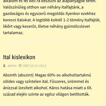
alkalom és fel kell rá készülni az alapanyagok terén.
Valószínûleg otthon van néhány italfajtánk, a
gazdaságos és egyszerû megoldás ilyenkor ezekhez
keresni italokat. A legtöbb koktél 1-2 tömény italfajtát,
likõrt vagy keserût, illetve néhány gyümölcslevet
tartalamaz.
Ital kislexikon
admin
2007.10.13. 23:11
Absinth (abszint): Magas 60%-os alkoholtartalmú
zöldes vagy színtelen ital. Fûszeres, ürömmel és
ánizzsal ízesített alkohol. Káros hatása miatt a XX.
század elején szinte az egész világon betiltották.