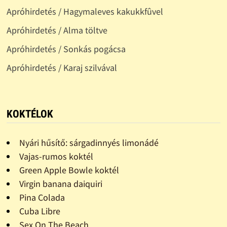
Apróhirdetés / Hagymaleves kakukkfûvel
Apróhirdetés / Alma töltve
Apróhirdetés / Sonkás pogácsa
Apróhirdetés / Karaj szilvával
KOKTÉLOK
Nyári hűsítő: sárgadinnyés limonádé
Vajas-rumos koktél
Green Apple Bowle koktél
Virgin banana daiquiri
Pina Colada
Cuba Libre
Sex On The Beach