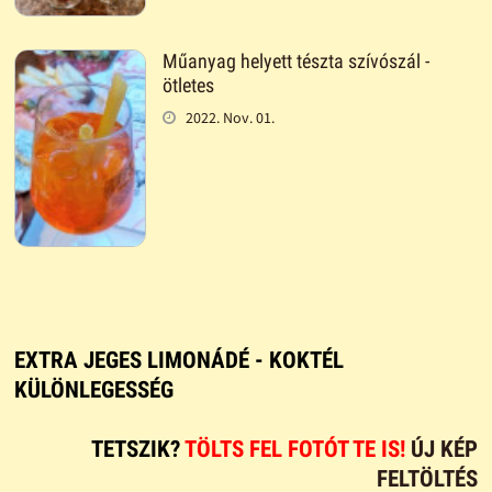
Műanyag helyett tészta szívószál -
ötletes
2022. Nov. 01.
EXTRA JEGES LIMONÁDÉ - KOKTÉL
KÜLÖNLEGESSÉG
TETSZIK?
TÖLTS FEL FOTÓT TE IS!
ÚJ KÉP
FELTÖLTÉS