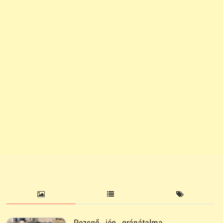
Pezsgő - jég - gránátalma