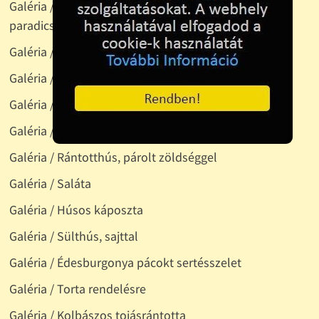
Galéria / Zsíroskenyér: kovászos kenyér, kacsazsír,
paradicsom, lilahagyma
Galéria / Gyümölcstál
Galéria / Húsleves
Galéria / Rántott sertésszelez, tavaszi rizs
Galéria / Káposztasaláta
Galéria / Rántotthús, párolt zöldséggel
Galéria / Saláta
Galéria / Húsos káposzta
Galéria / Sülthús, sajttal
Galéria / Édesburgonya pácokt sertésszelet
Galéria / Torta rendelésre
Galéria / Kolbászos tojásrántotta