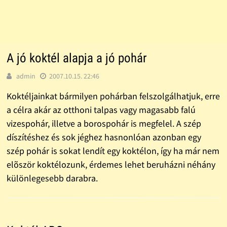
A jó koktél alapja a jó pohár
admin
2007.10.15. 22:46
Koktéljainkat bármilyen pohárban felszolgálhatjuk, erre
a célra akár az otthoni talpas vagy magasabb falú
vizespohár, illetve a borospohár is megfelel. A szép
díszítéshez és sok jéghez hasnonlóan azonban egy
szép pohár is sokat lendít egy koktélon, így ha már nem
elõször koktélozunk, érdemes lehet beruházni néhány
különlegesebb darabra.