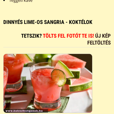
reggeli kávé
DINNYÉS LIME-OS SANGRIA - KOKTÉLOK
TETSZIK?
TÖLTS FEL FOTÓT TE IS!
ÚJ KÉP
FELTÖLTÉS