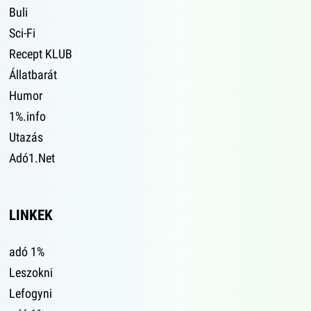
Buli
Sci-Fi
Recept KLUB
Állatbarát
Humor
1%.info
Utazás
Adó1.Net
LINKEK
adó 1%
Leszokni
Lefogyni