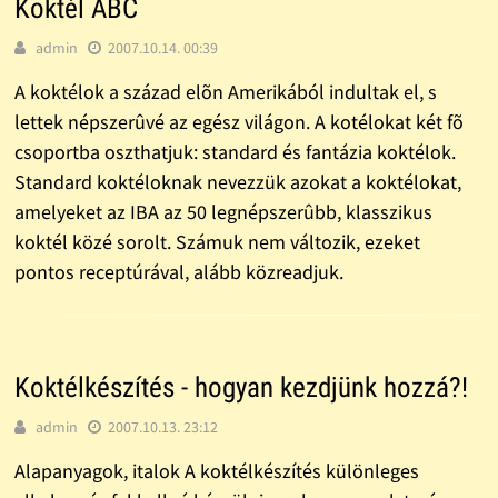
Koktél ABC
admin
2007.10.14. 00:39
A koktélok a század elõn Amerikából indultak el, s
lettek népszerûvé az egész világon. A kotélokat két fõ
csoportba oszthatjuk: standard és fantázia koktélok.
Standard koktéloknak nevezzük azokat a koktélokat,
amelyeket az IBA az 50 legnépszerûbb, klasszikus
koktél közé sorolt. Számuk nem változik, ezeket
pontos receptúrával, alább közreadjuk.
Koktélkészítés - hogyan kezdjünk hozzá?!
admin
2007.10.13. 23:12
Alapanyagok, italok A koktélkészítés különleges