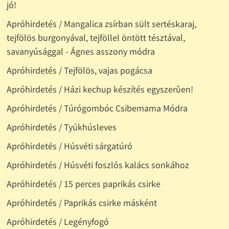
jó!
Apróhirdetés / Mangalica zsírban sült sertéskaraj,
tejfölös burgonyával, tejföllel öntött tésztával,
savanyúsággal - Ágnes asszony módra
Apróhirdetés / Tejfölös, vajas pogácsa
Apróhirdetés / Házi kechup készítés egyszerûen!
Apróhirdetés / Túrógombóc Csibemama Módra
Apróhirdetés / Tyúkhúsleves
Apróhirdetés / Húsvéti sárgatúró
Apróhirdetés / Húsvéti foszlós kalács sonkához
Apróhirdetés / 15 perces paprikás csirke
Apróhirdetés / Paprikás csirke másként
Apróhirdetés / Legényfogó