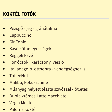
KOKTÉL FOTÓK
Pezsgő - jég - gránátalma
Cappuccino
GinTonic
Kávé különlegességek
Reggeli kávé
Forrócsoki, karácsonyi verzió
Ital adagoló, otthonra - vendégséghez is
ToffeeNut
Malibu, kókusz, lime
Műanyag helyett tészta szívószál - ötletes
Dupla krémes Latte Macchiato
Virgin Mojito
Paloma koktél