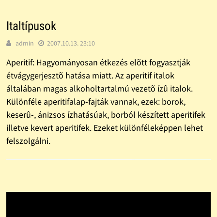
Italtípusok
admin
2007.10.13. 23:10
Aperitif: Hagyományosan étkezés elõtt fogyasztják
étvágygerjesztõ hatása miatt. Az aperitif italok
általában magas alkoholtartalmú vezetõ ízû italok.
Különféle aperitifalap-fajták vannak, ezek: borok,
keserû-, ánizsos ízhatásúak, borból készített aperitifek
illetve kevert aperitifek. Ezeket különféleképpen lehet
felszolgálni.