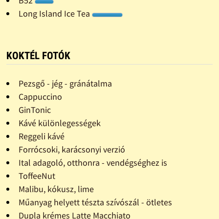
B52
Long Island Ice Tea
KOKTÉL FOTÓK
Pezsgő - jég - gránátalma
Cappuccino
GinTonic
Kávé különlegességek
Reggeli kávé
Forrócsoki, karácsonyi verzió
Ital adagoló, otthonra - vendégséghez is
ToffeeNut
Malibu, kókusz, lime
Műanyag helyett tészta szívószál - ötletes
Dupla krémes Latte Macchiato