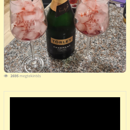
2695
megtekintés