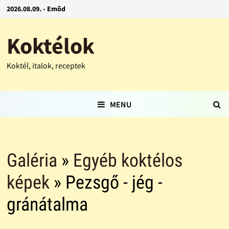
2026.08.09. - Emõd
Koktélok
Koktél, italok, receptek
MENU
Galéria
»
Egyéb koktélos
képek
» Pezsgő - jég -
gránátalma