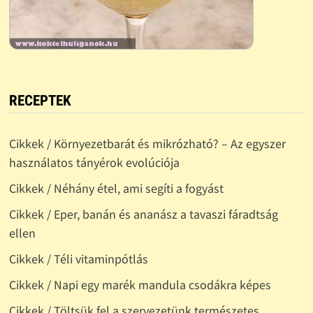
RECEPTEK
Cikkek / Környezetbarát és mikrózható? – Az egyszer
használatos tányérok evolúciója
Cikkek / Néhány étel, ami segíti a fogyást
Cikkek / Eper, banán és ananász a tavaszi fáradtság
ellen
Cikkek / Téli vitaminpótlás
Cikkek / Napi egy marék mandula csodákra képes
Cikkek / Töltsük fel a szervezetünk természetes