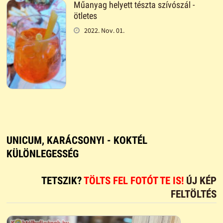
Műanyag helyett tészta szívószál -
ötletes
2022. Nov. 01.
UNICUM, KARÁCSONYI - KOKTÉL
KÜLÖNLEGESSÉG
TETSZIK?
TÖLTS FEL FOTÓT TE IS!
ÚJ KÉP
FELTÖLTÉS