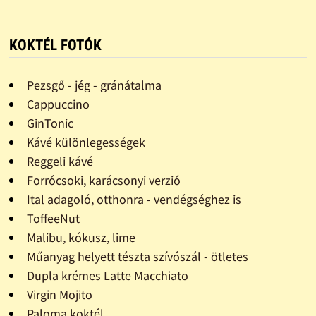
KOKTÉL FOTÓK
Pezsgő - jég - gránátalma
Cappuccino
GinTonic
Kávé különlegességek
Reggeli kávé
Forrócsoki, karácsonyi verzió
Ital adagoló, otthonra - vendégséghez is
ToffeeNut
Malibu, kókusz, lime
Műanyag helyett tészta szívószál - ötletes
Dupla krémes Latte Macchiato
Virgin Mojito
Paloma koktél