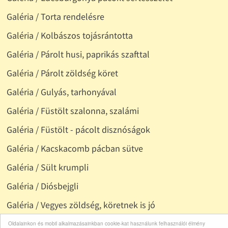
Galéria / Torta rendelésre
Galéria / Kolbászos tojásrántotta
Galéria / Párolt husi, paprikás szafttal
Galéria / Párolt zöldség köret
Galéria / Gulyás, tarhonyával
Galéria / Füstölt szalonna, szalámi
Galéria / Füstölt - pácolt disznóságok
Galéria / Kacskacomb pácban sütve
Galéria / Sült krumpli
Galéria / Diósbejgli
Galéria / Vegyes zöldség, köretnek is jó
Galéria / Méz keretben, lépesméz
Oldalainkon és mobil alkalmazásainkban cookie-kat használunk felhasználói élmény