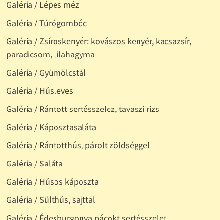
Galéria / Lépes méz
Galéria / Túrógombóc
Galéria / Zsíroskenyér: kovászos kenyér, kacsazsír,
paradicsom, lilahagyma
Galéria / Gyümölcstál
Galéria / Húsleves
Galéria / Rántott sertésszelez, tavaszi rizs
Galéria / Káposztasaláta
Galéria / Rántotthús, párolt zöldséggel
Galéria / Saláta
Galéria / Húsos káposzta
Galéria / Sülthús, sajttal
Galéria / Édesburgonya pácokt sertésszelet