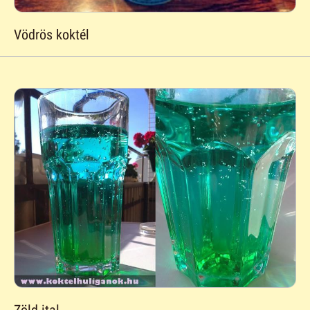
Vödrös koktél
Zöld ital