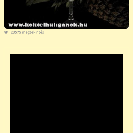
23575
megtekintés