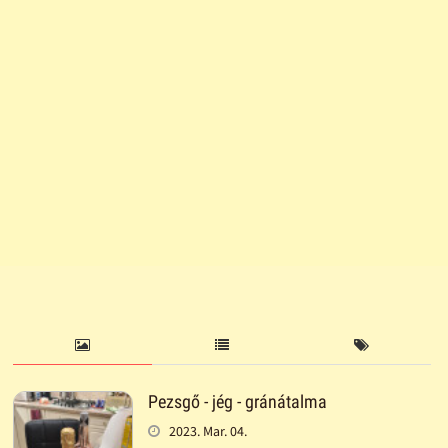
Pezsgő - jég - gránátalma
2023. Mar. 04.