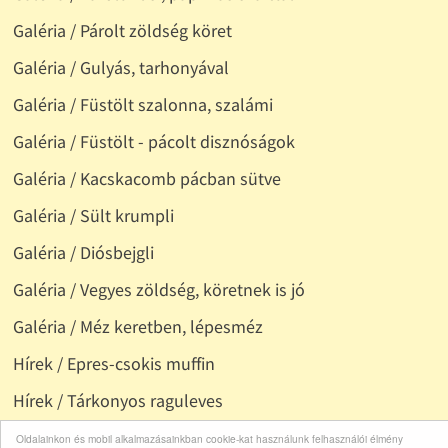
Galéria / Párolt zöldség köret
Galéria / Gulyás, tarhonyával
Galéria / Füstölt szalonna, szalámi
Galéria / Füstölt - pácolt disznóságok
Galéria / Kacskacomb pácban sütve
Galéria / Sült krumpli
Galéria / Diósbejgli
Galéria / Vegyes zöldség, köretnek is jó
Galéria / Méz keretben, lépesméz
Hírek / Epres-csokis muffin
Hírek / Tárkonyos raguleves
Hírek / Keksztekercs szinesen
Oldalainkon és mobil alkalmazásainkban cookie-kat használunk felhasználói élmény