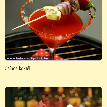
Csípõs koktél