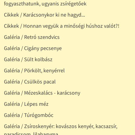
fogyaszthatunk, ugyanis zsírégetőek
Cikkek / Karácsonykor ki ne hagyd...
Cikkek / Honnan vegyük a minőségi húshoz valót?!
Galéria / Retró szendvics
Galéria / Cigány pecsenye
Galéria / Sült kolbász
Galéria / Pörkölt, kenyérrel
Galéria / Csülkös pacal
Galéria / Mézeskalács - karácsony
Galéria / Lépes méz
Galéria / Túrógombóc
Galéria / Zsíroskenyér: kovászos kenyér, kacsazsír,
paradicsom, lilahagyma