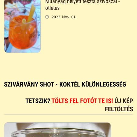
Műanyag helyett tészta szívószál -
ötletes
2022. Nov. 01.
SZIVÁRVÁNY SHOT - KOKTÉL KÜLÖNLEGESSÉG
TETSZIK?
TÖLTS FEL FOTÓT TE IS!
ÚJ KÉP
FELTÖLTÉS