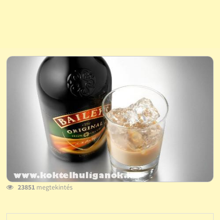
23851
megtekintés