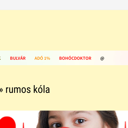
K
BULVÁR
ADÓ 1%
BOHÓCDOKTOR
@
» rumos kóla