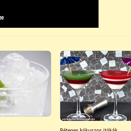
Réteges kókuszos itókák