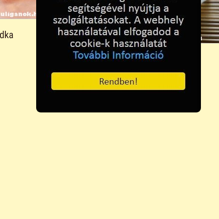
dka
Tom Collins koktél