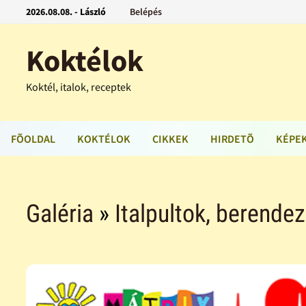
2026.08.08. - László
Belépés
Koktélok
Koktél, italok, receptek
FÕOLDAL
KOKTÉLOK
CIKKEK
HIRDETÕ
KÉPE
Galéria
»
Italpultok, berende