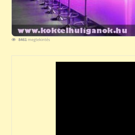
8461
megtekintés