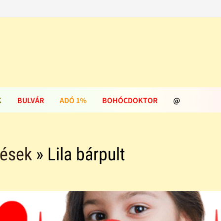
K
BULVÁR
ADÓ 1%
BOHÓCDOKTOR
@
zések
» Lila bárpult