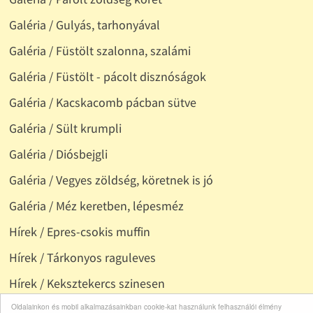
Galéria / Gulyás, tarhonyával
Galéria / Füstölt szalonna, szalámi
Galéria / Füstölt - pácolt disznóságok
Galéria / Kacskacomb pácban sütve
Galéria / Sült krumpli
Galéria / Diósbejgli
Galéria / Vegyes zöldség, köretnek is jó
Galéria / Méz keretben, lépesméz
Hírek / Epres-csokis muffin
Hírek / Tárkonyos raguleves
Hírek / Keksztekercs szinesen
Hírek / Banános kenyér
Oldalainkon és mobil alkalmazásainkban cookie-kat használunk felhasználói élmény