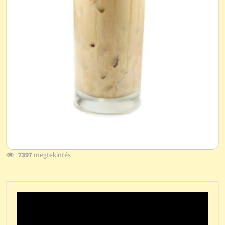
7397
megtekintés