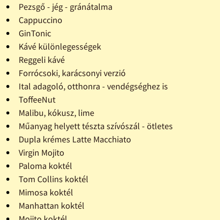
Pezsgő - jég - gránátalma
Cappuccino
GinTonic
Kávé különlegességek
Reggeli kávé
Forrócsoki, karácsonyi verzió
Ital adagoló, otthonra - vendégséghez is
ToffeeNut
Malibu, kókusz, lime
Műanyag helyett tészta szívószál - ötletes
Dupla krémes Latte Macchiato
Virgin Mojito
Paloma koktél
Tom Collins koktél
Mimosa koktél
Manhattan koktél
Mojito koktél