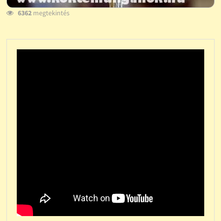
6362
megtekintés