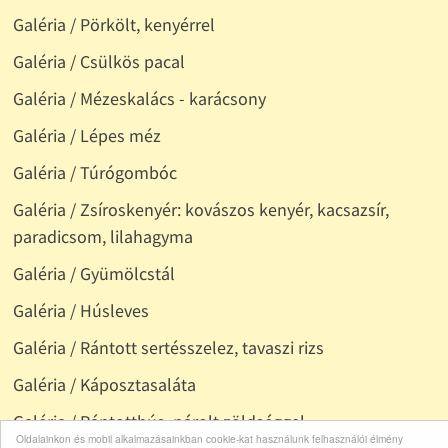
Galéria / Pörkölt, kenyérrel
Galéria / Csülkös pacal
Galéria / Mézeskalács - karácsony
Galéria / Lépes méz
Galéria / Túrógombóc
Galéria / Zsíroskenyér: kovászos kenyér, kacsazsír,
paradicsom, lilahagyma
Galéria / Gyümölcstál
Galéria / Húsleves
Galéria / Rántott sertésszelez, tavaszi rizs
Galéria / Káposztasaláta
Galéria / Rántotthús, párolt zöldséggel
Oldalainkon és mobil alkalmazásainkban cookie-kat használunk felhasználói élmény