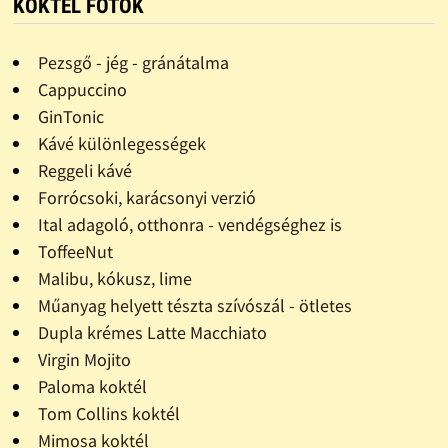
KOKTÉL FOTÓK
Pezsgő - jég - gránátalma
Cappuccino
GinTonic
Kávé különlegességek
Reggeli kávé
Forrócsoki, karácsonyi verzió
Ital adagoló, otthonra - vendégséghez is
ToffeeNut
Malibu, kókusz, lime
Műanyag helyett tészta szívószál - ötletes
Dupla krémes Latte Macchiato
Virgin Mojito
Paloma koktél
Tom Collins koktél
Mimosa koktél