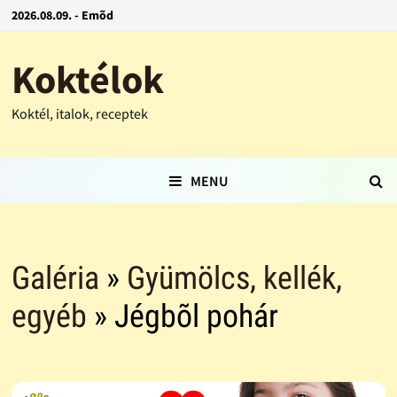
2026.08.09. - Emõd
Koktélok
Koktél, italok, receptek
MENU
Galéria
»
Gyümölcs, kellék,
egyéb
» Jégbõl pohár