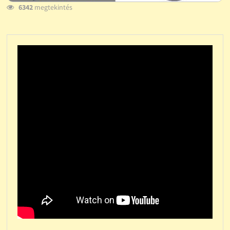
6342
megtekintés