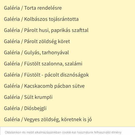
Galéria / Torta rendelésre
Galéria / Kolbászos tojásrántotta
Galéria / Párolt husi, paprikás szafttal
Galéria / Párolt zöldség köret
Galéria / Gulyás, tarhonyával
Galéria / Füstölt szalonna, szalámi
Galéria / Füstölt - pácolt disznóságok
Galéria / Kacskacomb pácban sütve
Galéria / Sült krumpli
Galéria / Diósbejgli
Galéria / Vegyes zöldség, köretnek is jó
Galéria / Méz keretben, lépesméz
Oldalainkon és mobil alkalmazásainkban cookie-kat használunk felhasználói élmény