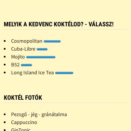
MELYIK A KEDVENC KOKTÉLOD? - VÁLASSZ!
Cosmopolitan
Cuba-Libre
Mojito
B52
Long Island Ice Tea
KOKTÉL FOTÓK
Pezsgő - jég - gránátalma
Cappuccino
GinTonic