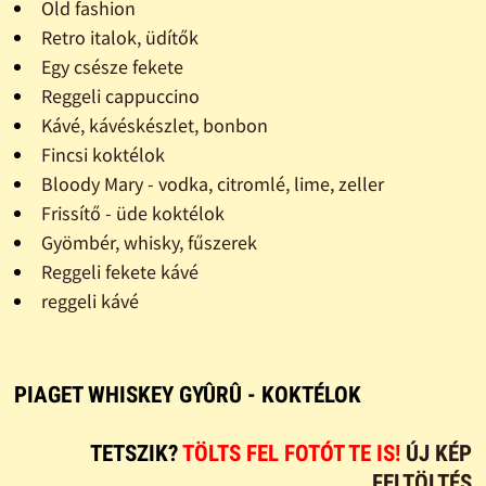
Old fashion
Retro italok, üdítők
Egy csésze fekete
Reggeli cappuccino
Kávé, kávéskészlet, bonbon
Fincsi koktélok
Bloody Mary - vodka, citromlé, lime, zeller
Frissítő - üde koktélok
Gyömbér, whisky, fűszerek
Reggeli fekete kávé
reggeli kávé
PIAGET WHISKEY GYÛRÛ - KOKTÉLOK
TETSZIK?
TÖLTS FEL FOTÓT TE IS!
ÚJ KÉP
FELTÖLTÉS