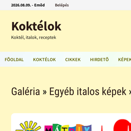
2026.08.09. - Emõd
Belépés
Koktélok
Koktél, italok, receptek
FÕOLDAL
KOKTÉLOK
CIKKEK
HIRDETÕ
KÉPE
Galéria
»
Egyéb italos képek
»