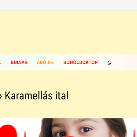
K
BULVÁR
ADÓ 1%
BOHÓCDOKTOR
@
 Karamellás ital