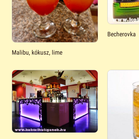
Becherovka
Malibu, kókusz, lime