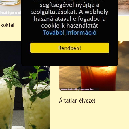
koktél
Brandy Cuban
Ártatlan élvezet