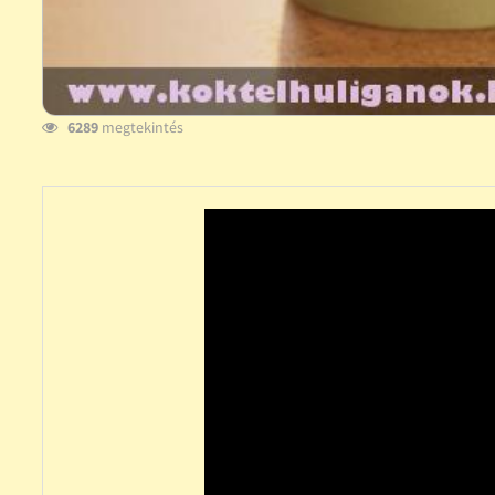
6289
megtekintés