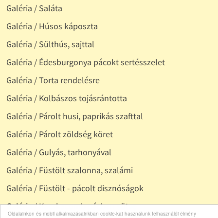
Galéria / Saláta
Galéria / Húsos káposzta
Galéria / Sülthús, sajttal
Galéria / Édesburgonya pácokt sertésszelet
Galéria / Torta rendelésre
Galéria / Kolbászos tojásrántotta
Galéria / Párolt husi, paprikás szafttal
Galéria / Párolt zöldség köret
Galéria / Gulyás, tarhonyával
Galéria / Füstölt szalonna, szalámi
Galéria / Füstölt - pácolt disznóságok
Galéria / Kacskacomb pácban sütve
Oldalainkon és mobil alkalmazásainkban cookie-kat használunk felhasználói élmény