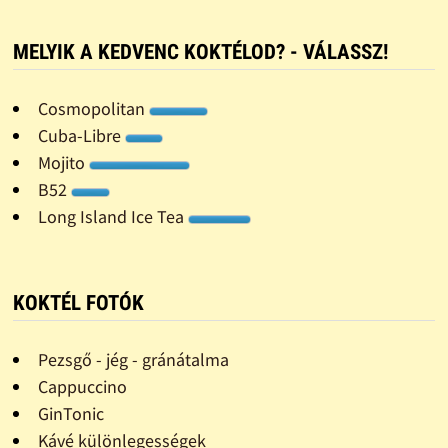
MELYIK A KEDVENC KOKTÉLOD? - VÁLASSZ!
Cosmopolitan
Cuba-Libre
Mojito
B52
Long Island Ice Tea
KOKTÉL FOTÓK
Pezsgő - jég - gránátalma
Cappuccino
GinTonic
Kávé különlegességek