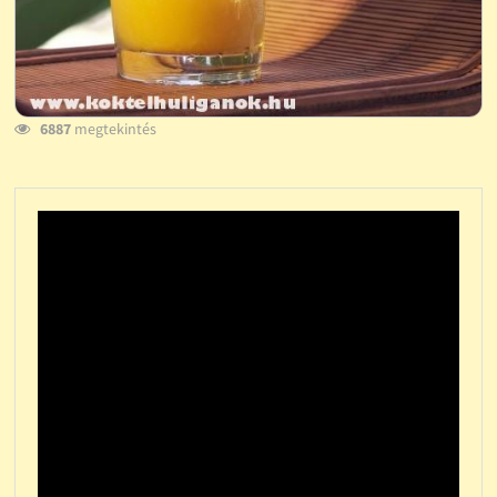
6887
megtekintés