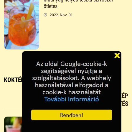
ötletes
2022. Nov. 01.
KOKTÉL PARTY-N - KOKTÉL KÜLÖNLEGESSÉG
TETSZIK?
TÖLTS FEL FOTÓT TE IS!
ÚJ KÉP
FELTÖLTÉS