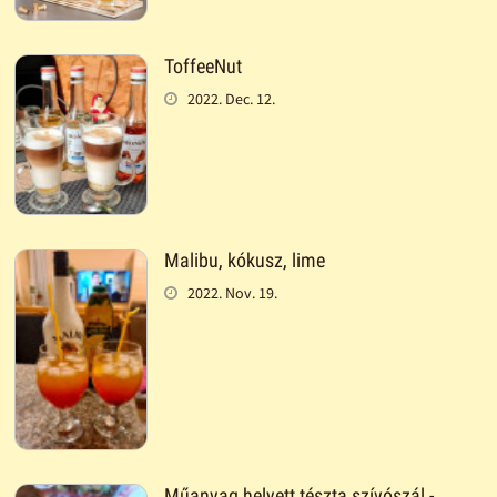
ToffeeNut
2022. Dec. 12.
Malibu, kókusz, lime
2022. Nov. 19.
Műanyag helyett tészta szívószál -