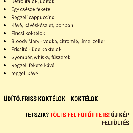
Retro italok, üdítők
Egy csésze fekete
Reggeli cappuccino
Kávé, kávéskészlet, bonbon
Fincsi koktélok
Bloody Mary - vodka, citromlé, lime, zeller
Frissítő - üde koktélok
Gyömbér, whisky, fűszerek
Reggeli fekete kávé
reggeli kávé
ÜDÍTŐ.FRISS KOKTÉLOK - KOKTÉLOK
TETSZIK?
TÖLTS FEL FOTÓT TE IS!
ÚJ KÉP
FELTÖLTÉS