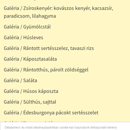
Galéria / Zsíroskenyér: kovászos kenyér, kacsazsír,
paradicsom, lilahagyma
Galéria / Gyümölcstál
Galéria / Húsleves
Galéria / Rántott sertésszelez, tavaszi rizs
Galéria / Káposztasaláta
Galéria / Rántotthús, párolt zöldséggel
Galéria / Saláta
Galéria / Húsos káposzta
Galéria / Sülthús, sajttal
Galéria / Édesburgonya pácokt sertésszelet
Galéria / Torta rendelésre
Oldalainkon és mobil alkalmazásainkban cookie-kat használunk felhasználói élmény