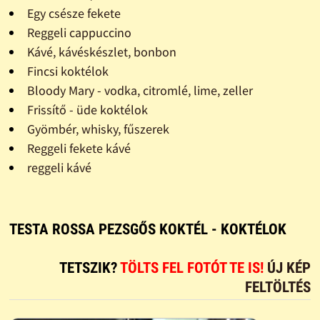
Egy csésze fekete
Reggeli cappuccino
Kávé, kávéskészlet, bonbon
Fincsi koktélok
Bloody Mary - vodka, citromlé, lime, zeller
Frissítő - üde koktélok
Gyömbér, whisky, fűszerek
Reggeli fekete kávé
reggeli kávé
TESTA ROSSA PEZSGŐS KOKTÉL - KOKTÉLOK
TETSZIK?
TÖLTS FEL FOTÓT TE IS!
ÚJ KÉP
FELTÖLTÉS