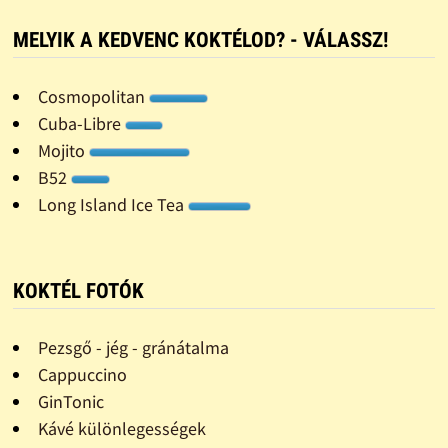
MELYIK A KEDVENC KOKTÉLOD? - VÁLASSZ!
Cosmopolitan
Cuba-Libre
Mojito
B52
Long Island Ice Tea
KOKTÉL FOTÓK
Pezsgő - jég - gránátalma
Cappuccino
GinTonic
Kávé különlegességek