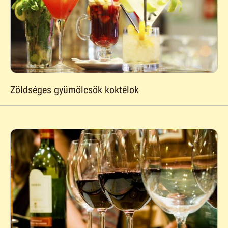
Zöldséges gyümölcsök koktélok