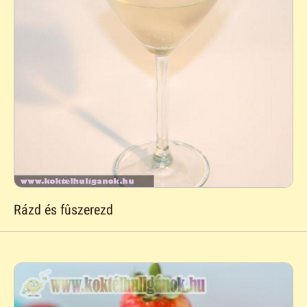
Rázd és fûszerezd