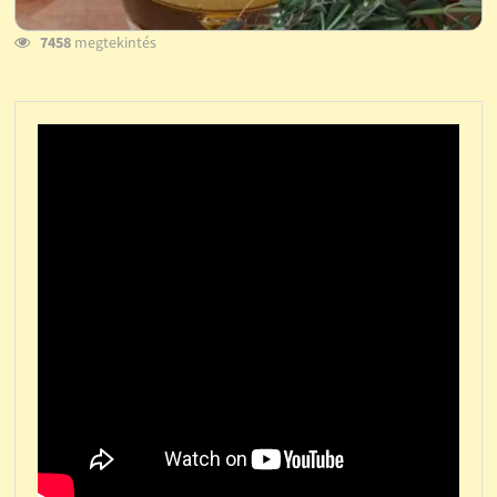
7458
megtekintés