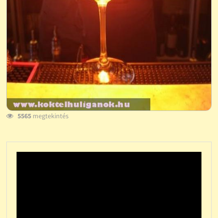
5565
megtekintés