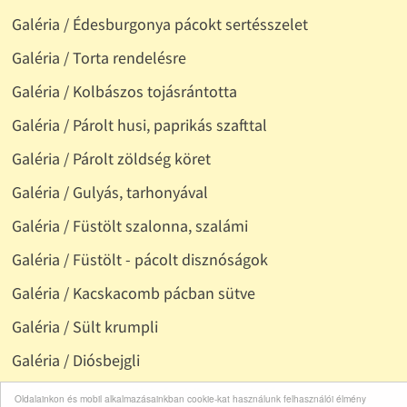
Galéria / Édesburgonya pácokt sertésszelet
Galéria / Torta rendelésre
Galéria / Kolbászos tojásrántotta
Galéria / Párolt husi, paprikás szafttal
Galéria / Párolt zöldség köret
Galéria / Gulyás, tarhonyával
Galéria / Füstölt szalonna, szalámi
Galéria / Füstölt - pácolt disznóságok
Galéria / Kacskacomb pácban sütve
Galéria / Sült krumpli
Galéria / Diósbejgli
Galéria / Vegyes zöldség, köretnek is jó
Oldalainkon és mobil alkalmazásainkban cookie-kat használunk felhasználói élmény