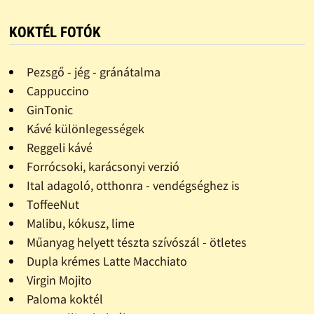
KOKTÉL FOTÓK
Pezsgő - jég - gránátalma
Cappuccino
GinTonic
Kávé különlegességek
Reggeli kávé
Forrócsoki, karácsonyi verzió
Ital adagoló, otthonra - vendégséghez is
ToffeeNut
Malibu, kókusz, lime
Műanyag helyett tészta szívószál - ötletes
Dupla krémes Latte Macchiato
Virgin Mojito
Paloma koktél