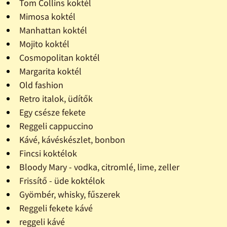
Tom Collins koktél
Mimosa koktél
Manhattan koktél
Mojito koktél
Cosmopolitan koktél
Margarita koktél
Old fashion
Retro italok, üdítők
Egy csésze fekete
Reggeli cappuccino
Kávé, kávéskészlet, bonbon
Fincsi koktélok
Bloody Mary - vodka, citromlé, lime, zeller
Frissítő - üde koktélok
Gyömbér, whisky, fűszerek
Reggeli fekete kávé
reggeli kávé