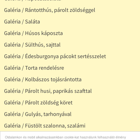
Galéria / Rántotthús, párolt zöldséggel
Galéria / Saláta
Galéria / Húsos káposzta
Galéria / Sülthús, sajttal
Galéria / Édesburgonya pácokt sertésszelet
Galéria / Torta rendelésre
Galéria / Kolbászos tojásrántotta
Galéria / Párolt husi, paprikás szafttal
Galéria / Párolt zöldség köret
Galéria / Gulyás, tarhonyával
Galéria / Füstölt szalonna, szalámi
Galéria / Füstölt - pácolt disznóságok
Oldalainkon és mobil alkalmazásainkban cookie-kat használunk felhasználói élmény