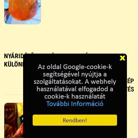
NYÁRIDÉZÕ KOKTÉLOK - KOKTÉL
KÜLÖNLEGESSÉG
TETSZIK?
TÖLTS FEL FOTÓT TE IS!
ÚJ KÉP
FELTÖLTÉS