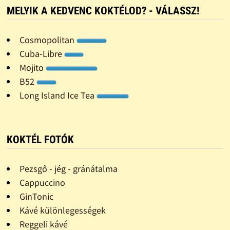
MELYIK A KEDVENC KOKTÉLOD? - VÁLASSZ!
Cosmopolitan
Cuba-Libre
Mojito
B52
Long Island Ice Tea
KOKTÉL FOTÓK
Pezsgő - jég - gránátalma
Cappuccino
GinTonic
Kávé különlegességek
Reggeli kávé