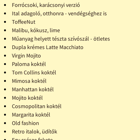
Forrócsoki, karácsonyi verzió
Ital adagoló, otthonra - vendégséghez is
ToffeeNut
Malibu, kókusz, lime
Műanyag helyett tészta szívószál - ötletes
Dupla krémes Latte Macchiato
Virgin Mojito
Paloma koktél
Tom Collins koktél
Mimosa koktél
Manhattan koktél
Mojito koktél
Cosmopolitan koktél
Margarita koktél
Old fashion
Retro italok, üdítők
Egy csésze fekete