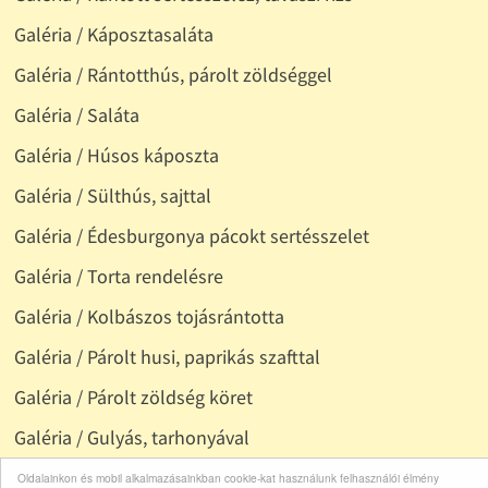
Galéria / Káposztasaláta
Galéria / Rántotthús, párolt zöldséggel
Galéria / Saláta
Galéria / Húsos káposzta
Galéria / Sülthús, sajttal
Galéria / Édesburgonya pácokt sertésszelet
Galéria / Torta rendelésre
Galéria / Kolbászos tojásrántotta
Galéria / Párolt husi, paprikás szafttal
Galéria / Párolt zöldség köret
Galéria / Gulyás, tarhonyával
Galéria / Füstölt szalonna, szalámi
Oldalainkon és mobil alkalmazásainkban cookie-kat használunk felhasználói élmény