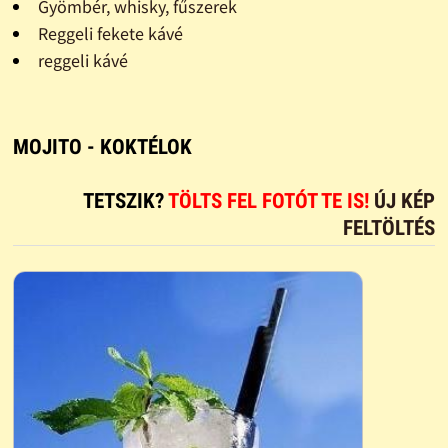
Gyömbér, whisky, fűszerek
Reggeli fekete kávé
reggeli kávé
MOJITO - KOKTÉLOK
TETSZIK?
TÖLTS FEL FOTÓT TE IS!
ÚJ KÉP
FELTÖLTÉS