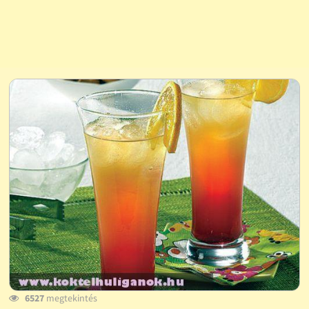
6527
megtekintés