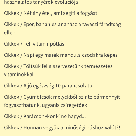
használatos tányérok evolúciója
Cikkek / Néhány étel, ami segíti a fogyást
Cikkek / Eper, banán és ananász a tavaszi fáradtság
ellen
Cikkek / Téli vitaminpótlás
Cikkek / Napi egy marék mandula csodákra képes
Cikkek / Töltsük fel a szervezetünk természetes
vitaminokkal
Cikkek / A jó egészség 10 parancsolata
Cikkek / Gyümölcsök melyekből szinte bármennyit
fogyaszthatunk, ugyanis zsírégetőek
Cikkek / Karácsonykor ki ne hagyd...
Cikkek / Honnan vegyük a minőségi húshoz valót?!