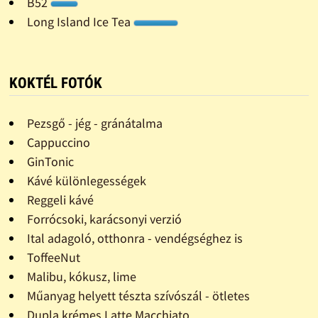
B52
Long Island Ice Tea
KOKTÉL FOTÓK
Pezsgő - jég - gránátalma
Cappuccino
GinTonic
Kávé különlegességek
Reggeli kávé
Forrócsoki, karácsonyi verzió
Ital adagoló, otthonra - vendégséghez is
ToffeeNut
Malibu, kókusz, lime
Műanyag helyett tészta szívószál - ötletes
Dupla krémes Latte Macchiato