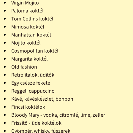
Virgin Mojito
Paloma koktél
Tom Collins koktél
Mimosa koktél
Manhattan koktél
Mojito koktél
Cosmopolitan koktél
Margarita koktél
Old fashion
Retro italok, üdítők
Egy csésze fekete
Reggeli cappuccino
Kávé, kávéskészlet, bonbon
Fincsi koktélok
Bloody Mary - vodka, citromlé, lime, zeller
Frissítő - üde koktélok
Gyömbér, whisky, fűszerek