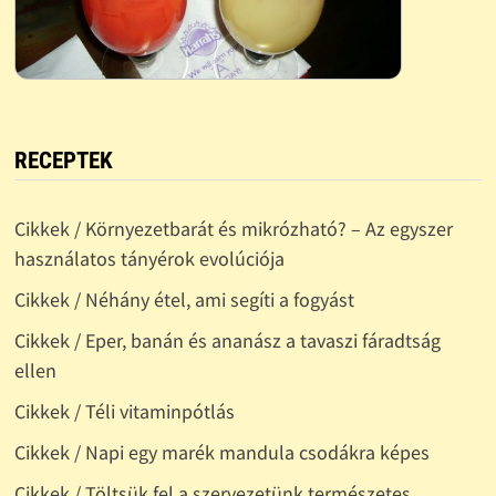
RECEPTEK
Cikkek / Környezetbarát és mikrózható? – Az egyszer
használatos tányérok evolúciója
Cikkek / Néhány étel, ami segíti a fogyást
Cikkek / Eper, banán és ananász a tavaszi fáradtság
ellen
Cikkek / Téli vitaminpótlás
Cikkek / Napi egy marék mandula csodákra képes
Cikkek / Töltsük fel a szervezetünk természetes