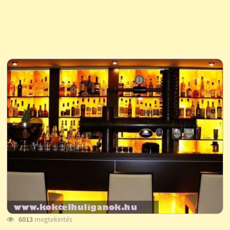
6013
megtekintés