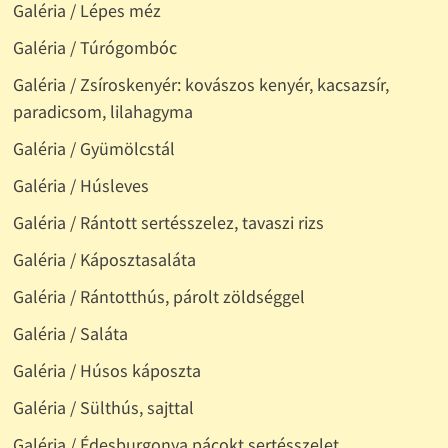
Galéria / Lépes méz
Galéria / Túrógombóc
Galéria / Zsíroskenyér: kovászos kenyér, kacsazsír,
paradicsom, lilahagyma
Galéria / Gyümölcstál
Galéria / Húsleves
Galéria / Rántott sertésszelez, tavaszi rizs
Galéria / Káposztasaláta
Galéria / Rántotthús, párolt zöldséggel
Galéria / Saláta
Galéria / Húsos káposzta
Galéria / Sülthús, sajttal
Galéria / Édesburgonya pácokt sertésszelet