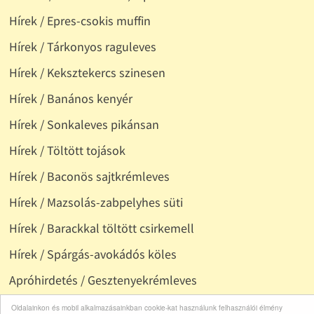
Hírek / Epres-csokis muffin
Hírek / Tárkonyos raguleves
Hírek / Keksztekercs szinesen
Hírek / Banános kenyér
Hírek / Sonkaleves pikánsan
Hírek / Töltött tojások
Hírek / Baconös sajtkrémleves
Hírek / Mazsolás-zabpelyhes süti
Hírek / Barackkal töltött csirkemell
Hírek / Spárgás-avokádós köles
Apróhirdetés / Gesztenyekrémleves
Apróhirdetés / Spagetti alla carbonara
Oldalainkon és mobil alkalmazásainkban cookie-kat használunk felhasználói élmény