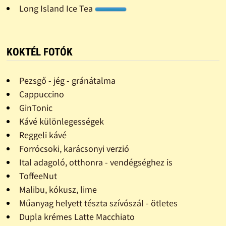
Long Island Ice Tea
KOKTÉL FOTÓK
Pezsgő - jég - gránátalma
Cappuccino
GinTonic
Kávé különlegességek
Reggeli kávé
Forrócsoki, karácsonyi verzió
Ital adagoló, otthonra - vendégséghez is
ToffeeNut
Malibu, kókusz, lime
Műanyag helyett tészta szívószál - ötletes
Dupla krémes Latte Macchiato