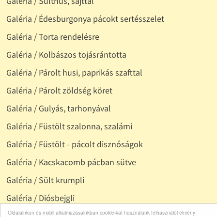
Galéria / Sülthús, sajttal
Galéria / Édesburgonya pácokt sertésszelet
Galéria / Torta rendelésre
Galéria / Kolbászos tojásrántotta
Galéria / Párolt husi, paprikás szafttal
Galéria / Párolt zöldség köret
Galéria / Gulyás, tarhonyával
Galéria / Füstölt szalonna, szalámi
Galéria / Füstölt - pácolt disznóságok
Galéria / Kacskacomb pácban sütve
Galéria / Sült krumpli
Galéria / Diósbejgli
Oldalainkon és mobil alkalmazásainkban cookie-kat használunk felhasználói élmény
Galéria / Vegyes zöldség, köretnek is jó