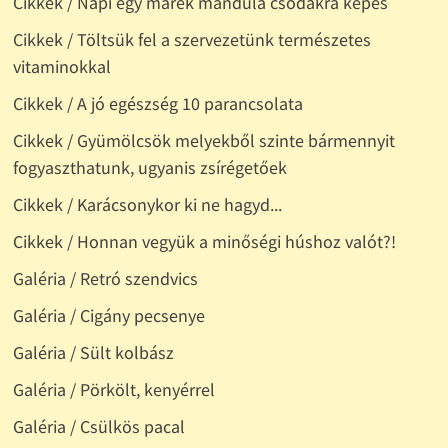
Cikkek / Napi egy marék mandula csodákra képes
Cikkek / Töltsük fel a szervezetünk természetes
vitaminokkal
Cikkek / A jó egészség 10 parancsolata
Cikkek / Gyümölcsök melyekből szinte bármennyit
fogyaszthatunk, ugyanis zsírégetőek
Cikkek / Karácsonykor ki ne hagyd...
Cikkek / Honnan vegyük a minőségi húshoz valót?!
Galéria / Retró szendvics
Galéria / Cigány pecsenye
Galéria / Sült kolbász
Galéria / Pörkölt, kenyérrel
Galéria / Csülkös pacal