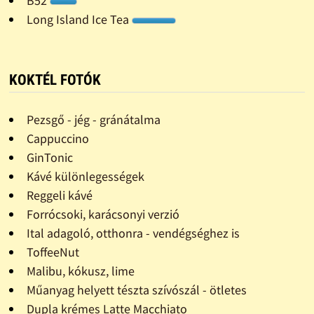
B52
Long Island Ice Tea
KOKTÉL FOTÓK
Pezsgő - jég - gránátalma
Cappuccino
GinTonic
Kávé különlegességek
Reggeli kávé
Forrócsoki, karácsonyi verzió
Ital adagoló, otthonra - vendégséghez is
ToffeeNut
Malibu, kókusz, lime
Műanyag helyett tészta szívószál - ötletes
Dupla krémes Latte Macchiato