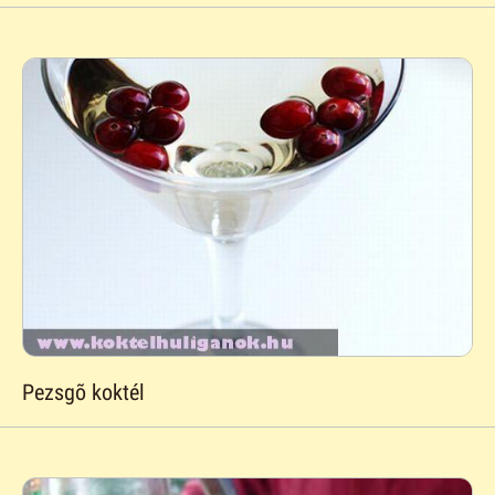
Pezsgõ koktél