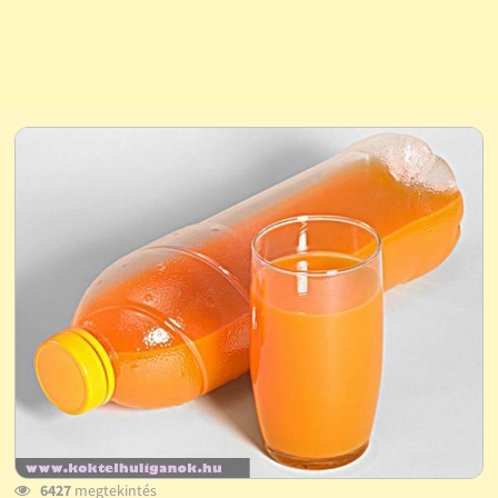
6427
megtekintés