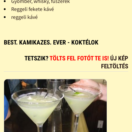
Gyömbér, whisky, fűszerek
Reggeli fekete kávé
reggeli kávé
BEST. KAMIKAZES. EVER - KOKTÉLOK
TETSZIK?
TÖLTS FEL FOTÓT TE IS!
ÚJ KÉP
FELTÖLTÉS