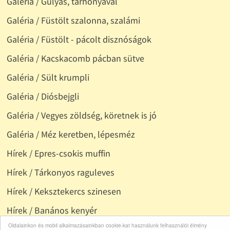
Galéria / Gulyás, tarhonyával
Galéria / Füstölt szalonna, szalámi
Galéria / Füstölt - pácolt disznóságok
Galéria / Kacskacomb pácban sütve
Galéria / Sült krumpli
Galéria / Diósbejgli
Galéria / Vegyes zöldség, köretnek is jó
Galéria / Méz keretben, lépesméz
Hírek / Epres-csokis muffin
Hírek / Tárkonyos raguleves
Hírek / Keksztekercs szinesen
Hírek / Banános kenyér
Oldalainkon és mobil alkalmazásainkban cookie-kat használunk felhasználói élmény
Hírek / Sonkaleves pikánsan