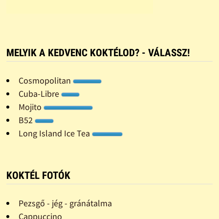
MELYIK A KEDVENC KOKTÉLOD? - VÁLASSZ!
Cosmopolitan
Cuba-Libre
Mojito
B52
Long Island Ice Tea
KOKTÉL FOTÓK
Pezsgő - jég - gránátalma
Cappuccino