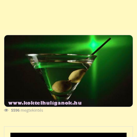
5596
megtekintés