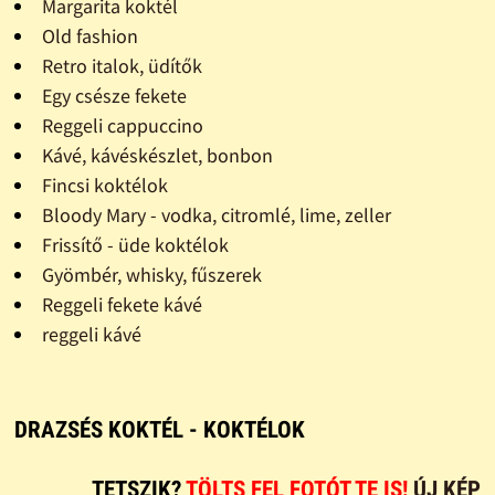
Margarita koktél
Old fashion
Retro italok, üdítők
Egy csésze fekete
Reggeli cappuccino
Kávé, kávéskészlet, bonbon
Fincsi koktélok
Bloody Mary - vodka, citromlé, lime, zeller
Frissítő - üde koktélok
Gyömbér, whisky, fűszerek
Reggeli fekete kávé
reggeli kávé
DRAZSÉS KOKTÉL - KOKTÉLOK
TETSZIK?
TÖLTS FEL FOTÓT TE IS!
ÚJ KÉP