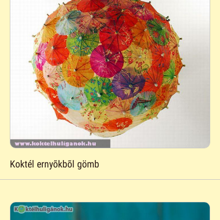
Koktél ernyõkbõl gömb