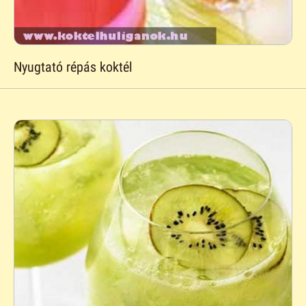
Nyugtató répás koktél