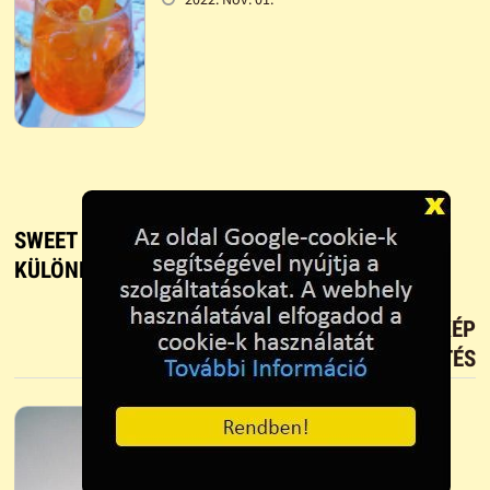
SWEET MANHATTAN KOKTÉL - KOKTÉL
KÜLÖNLEGESSÉG
TETSZIK?
TÖLTS FEL FOTÓT TE IS!
ÚJ KÉP
FELTÖLTÉS