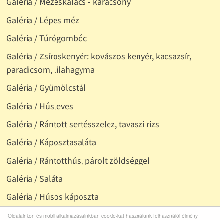
Galéria / Mézeskalács - karácsony
Galéria / Lépes méz
Galéria / Túrógombóc
Galéria / Zsíroskenyér: kovászos kenyér, kacsazsír,
paradicsom, lilahagyma
Galéria / Gyümölcstál
Galéria / Húsleves
Galéria / Rántott sertésszelez, tavaszi rizs
Galéria / Káposztasaláta
Galéria / Rántotthús, párolt zöldséggel
Galéria / Saláta
Galéria / Húsos káposzta
Galéria / Sülthús, sajttal
Oldalainkon és mobil alkalmazásainkban cookie-kat használunk felhasználói élmény