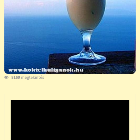
8169
megtekintés