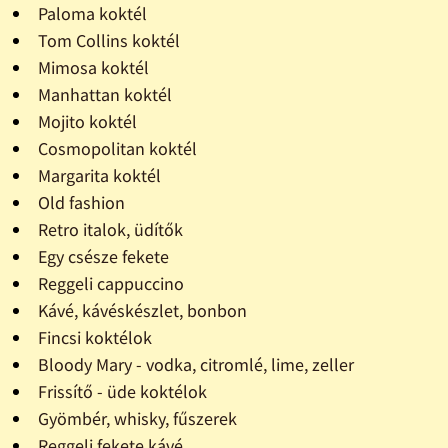
Paloma koktél
Tom Collins koktél
Mimosa koktél
Manhattan koktél
Mojito koktél
Cosmopolitan koktél
Margarita koktél
Old fashion
Retro italok, üdítők
Egy csésze fekete
Reggeli cappuccino
Kávé, kávéskészlet, bonbon
Fincsi koktélok
Bloody Mary - vodka, citromlé, lime, zeller
Frissítő - üde koktélok
Gyömbér, whisky, fűszerek
Reggeli fekete kávé