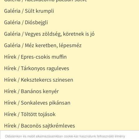
Galéria / Sült krumpli
Galéria / Diósbejgli
Galéria / Vegyes zöldség, köretnek is jó
Galéria / Méz keretben, lépesméz
Hírek / Epres-csokis muffin
Hírek / Tárkonyos raguleves
Hírek / Keksztekercs szinesen
Hírek / Banános kenyér
Hírek / Sonkaleves pikánsan
Hírek / Töltött tojások
Hírek / Baconös sajtkrémleves
Hírek / Mazsolás-zabpelyhes süti
Oldalainkon és mobil alkalmazásainkban cookie-kat használunk felhasználói élmény