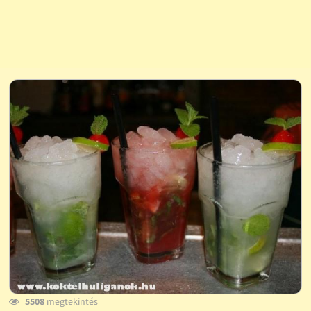
5508
megtekintés