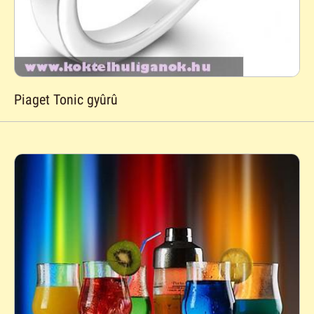
Piaget Tonic gyûrû