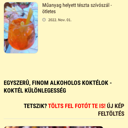
Műanyag helyett tészta szívószál -
ötletes
2022. Nov. 01.
EGYSZERÛ, FINOM ALKOHOLOS KOKTÉLOK -
KOKTÉL KÜLÖNLEGESSÉG
TETSZIK?
TÖLTS FEL FOTÓT TE IS!
ÚJ KÉP
FELTÖLTÉS