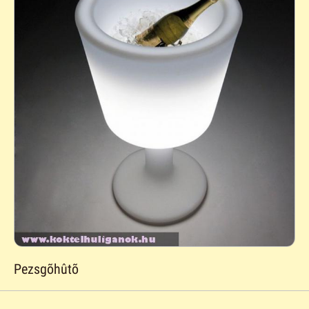
Pezsgõhûtõ