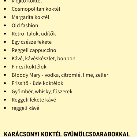
Mojito koktél
Cosmopolitan koktél
Margarita koktél
Old fashion
Retro italok, üdítők
Egy csésze fekete
Reggeli cappuccino
Kávé, kávéskészlet, bonbon
Fincsi koktélok
Bloody Mary - vodka, citromlé, lime, zeller
Frissítő - üde koktélok
Gyömbér, whisky, fűszerek
Reggeli fekete kávé
reggeli kávé
KARÁCSONYI KOKTÉL GYÜMÖLCSDARABOKKAL