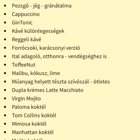
Pezsgő - jég - gránátalma
Cappuccino
GinTonic
Kávé különlegességek
Reggeli kávé
Forrócsoki, karácsonyi verzió
Ital adagoló, otthonra - vendégséghez is
ToffeeNut
Malibu, kókusz, lime
Műanyag helyett tészta szívószál - ötletes
Dupla krémes Latte Macchiato
Virgin Mojito
Paloma koktél
Tom Collins koktél
Mimosa koktél
Manhattan koktél