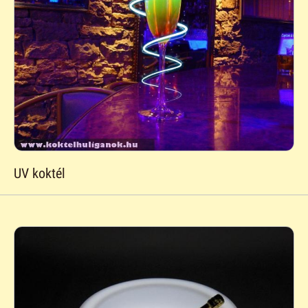
UV koktél