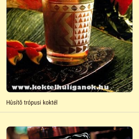
Hûsítõ trópusi koktél