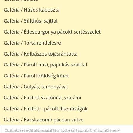
Galéria / Húsos káposzta
Galéria / Sülthús, sajttal
Galéria / Édesburgonya pácokt sertésszelet
Galéria / Torta rendelésre
Galéria / Kolbászos tojásrántotta
Galéria / Párolt husi, paprikás szafttal
Galéria / Párolt zöldség köret
Galéria / Gulyás, tarhonyával
Galéria / Füstölt szalonna, szalámi
Galéria / Füstölt - pácolt disznóságok
Galéria / Kacskacomb pácban sütve
Galéria / Sült krumpli
Oldalainkon és mobil alkalmazásainkban cookie-kat használunk felhasználói élmény