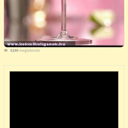
6290
megtekintés