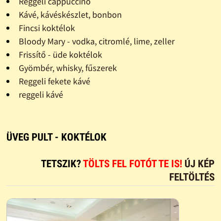
Reggeli cappuccino
Kávé, kávéskészlet, bonbon
Fincsi koktélok
Bloody Mary - vodka, citromlé, lime, zeller
Frissítő - üde koktélok
Gyömbér, whisky, fűszerek
Reggeli fekete kávé
reggeli kávé
ÜVEG PULT - KOKTÉLOK
TETSZIK?
TÖLTS FEL FOTÓT TE IS!
ÚJ KÉP
FELTÖLTÉS