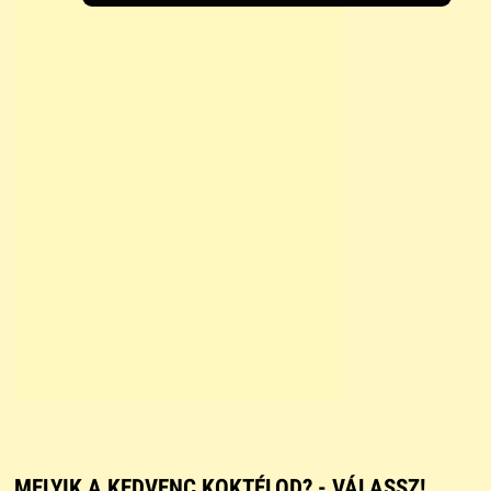
MELYIK A KEDVENC KOKTÉLOD? - VÁLASSZ!