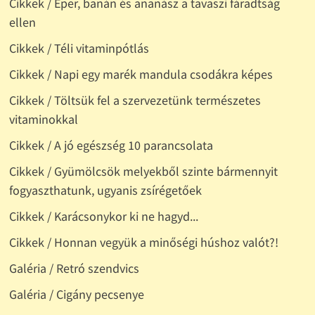
Cikkek / Eper, banán és ananász a tavaszi fáradtság
ellen
Cikkek / Téli vitaminpótlás
Cikkek / Napi egy marék mandula csodákra képes
Cikkek / Töltsük fel a szervezetünk természetes
vitaminokkal
Cikkek / A jó egészség 10 parancsolata
Cikkek / Gyümölcsök melyekből szinte bármennyit
fogyaszthatunk, ugyanis zsírégetőek
Cikkek / Karácsonykor ki ne hagyd...
Cikkek / Honnan vegyük a minőségi húshoz valót?!
Galéria / Retró szendvics
Galéria / Cigány pecsenye