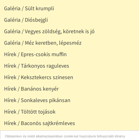
Galéria / Sült krumpli
Galéria / Diósbejgli
Galéria / Vegyes zöldség, köretnek is jó
Galéria / Méz keretben, lépesméz
Hírek / Epres-csokis muffin
Hírek / Tárkonyos raguleves
Hírek / Keksztekercs szinesen
Hírek / Banános kenyér
Hírek / Sonkaleves pikánsan
Hírek / Töltött tojások
Hírek / Baconös sajtkrémleves
Hírek / Mazsolás-zabpelyhes süti
Oldalainkon és mobil alkalmazásainkban cookie-kat használunk felhasználói élmény