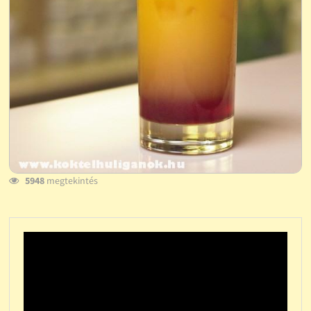
5948
megtekintés