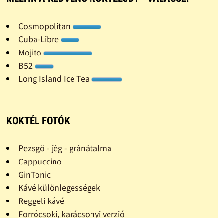
Cosmopolitan
Cuba-Libre
Mojito
B52
Long Island Ice Tea
KOKTÉL FOTÓK
Pezsgő - jég - gránátalma
Cappuccino
GinTonic
Kávé különlegességek
Reggeli kávé
Forrócsoki, karácsonyi verzió