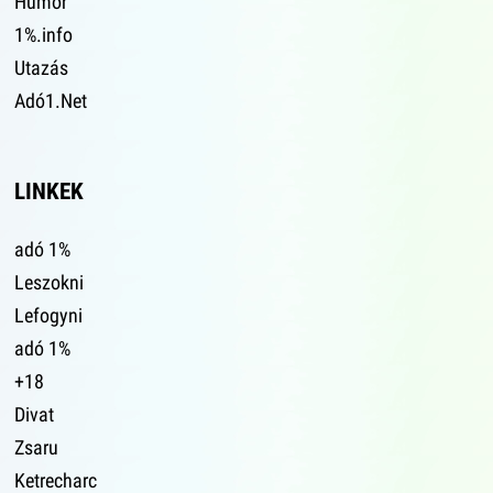
Humor
1%.info
Utazás
Adó1.Net
LINKEK
adó 1%
Leszokni
Lefogyni
adó 1%
+18
Divat
Zsaru
Ketrecharc