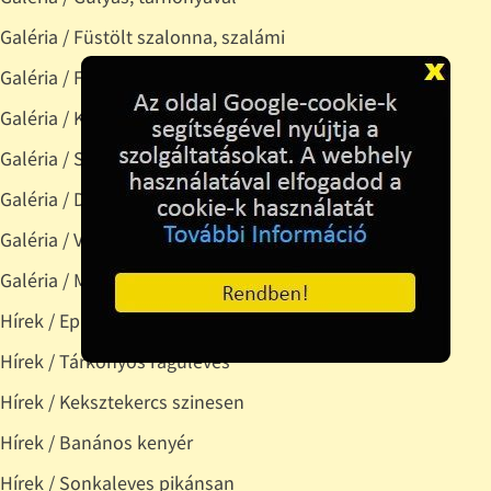
Galéria / Füstölt szalonna, szalámi
Galéria / Füstölt - pácolt disznóságok
Galéria / Kacskacomb pácban sütve
Galéria / Sült krumpli
Galéria / Diósbejgli
Galéria / Vegyes zöldség, köretnek is jó
Galéria / Méz keretben, lépesméz
Hírek / Epres-csokis muffin
Hírek / Tárkonyos raguleves
Hírek / Keksztekercs szinesen
Hírek / Banános kenyér
Hírek / Sonkaleves pikánsan