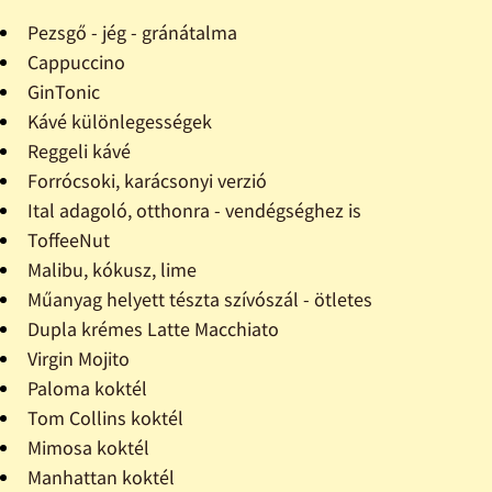
Pezsgő - jég - gránátalma
Cappuccino
GinTonic
Kávé különlegességek
Reggeli kávé
Forrócsoki, karácsonyi verzió
Ital adagoló, otthonra - vendégséghez is
ToffeeNut
Malibu, kókusz, lime
Műanyag helyett tészta szívószál - ötletes
Dupla krémes Latte Macchiato
Virgin Mojito
Paloma koktél
Tom Collins koktél
Mimosa koktél
Manhattan koktél