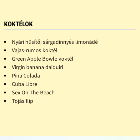
KOKTÉLOK
Nyári hűsítő: sárgadinnyés limonádé
Vajas-rumos koktél
Green Apple Bowle koktél
Virgin banana daiquiri
Pina Colada
Cuba Libre
Sex On The Beach
Tojás flip