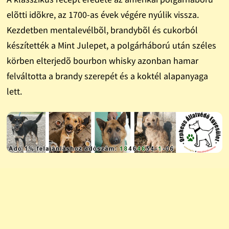
elõtti idõkre, az 1700-as évek végére nyúlik vissza.
Kezdetben mentalevélbõl, brandybõl és cukorból
készítették a Mint Julepet, a polgárháború után széles
körben elterjedõ bourbon whisky azonban hamar
felváltotta a brandy szerepét és a koktél alapanyaga
lett.