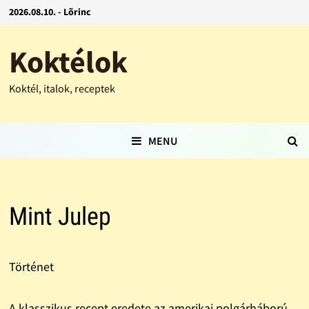
2026.08.10. - Lõrinc
Koktélok
Koktél, italok, receptek
MENU
Mint Julep
Történet
A klasszikus recept eredete az amerikai polgárháború