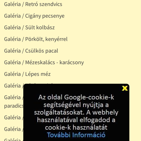
Galéria / Retró szendvics
Galéria / Cigány pecsenye
Galéria / Sült kolbász
Galéria / Pörkölt, kenyérrel
Galéria / Csülkös pacal
Galéria / Mézeskalács - karácsony
Galéria / Lépes méz
Galéria / Túrógombóc
Galéria / Zsíroskenyér: kovászos kenyér, kacsazsír,
paradicsom, lilahagyma
Galéria / Gyümölcstál
Galéria / Húsleves
Galéria / Rántott sertésszelez, tavaszi rizs