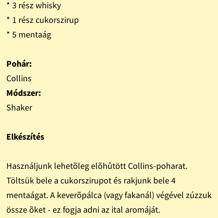
* 3 rész whisky
* 1 rész cukorszirup
* 5 mentaág
Pohár:
Collins
Módszer:
Shaker
Elkészítés
Használjunk lehetõleg elõhûtött Collins-poharat.
Töltsük bele a cukorszirupot és rakjunk bele 4
mentaágat. A keverõpálca (vagy fakanál) végével zúzzuk
össze õket - ez fogja adni az ital aromáját.