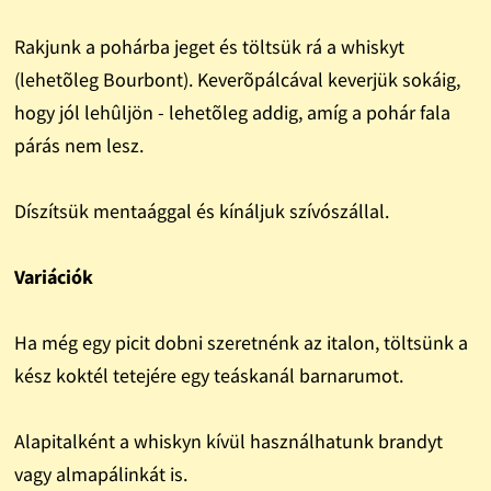
Rakjunk a pohárba jeget és töltsük rá a whiskyt
(lehetõleg Bourbont). Keverõpálcával keverjük sokáig,
hogy jól lehûljön - lehetõleg addig, amíg a pohár fala
párás nem lesz.
Díszítsük mentaággal és kínáljuk szívószállal.
Variációk
Ha még egy picit dobni szeretnénk az italon, töltsünk a
kész koktél tetejére egy teáskanál barnarumot.
Alapitalként a whiskyn kívül használhatunk brandyt
vagy almapálinkát is.