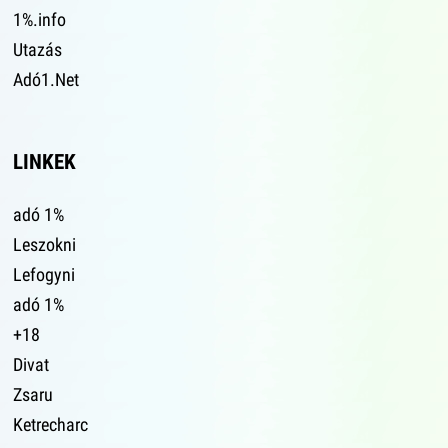
1%.info
Utazás
Adó1.Net
LINKEK
adó 1%
Leszokni
Lefogyni
adó 1%
+18
Divat
Zsaru
Ketrecharc