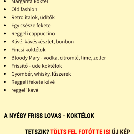
Margarita koktél
Old fashion
Retro italok, üdítők
Egy csésze fekete
Reggeli cappuccino
Kávé, kávéskészlet, bonbon
Fincsi koktélok
Bloody Mary - vodka, citromlé, lime, zeller
Frissítő - üde koktélok
Gyömbér, whisky, fűszerek
Reggeli fekete kávé
reggeli kávé
A NYÉGY FRISS LOVAS - KOKTÉLOK
TETSZIK?
TÖLTS FEL FOTÓT TE IS!
ÚJ KÉP