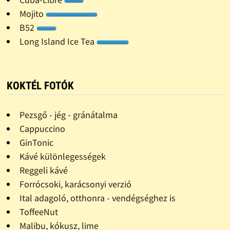
Mojito
B52
Long Island Ice Tea
KOKTÉL FOTÓK
Pezsgő - jég - gránátalma
Cappuccino
GinTonic
Kávé különlegességek
Reggeli kávé
Forrócsoki, karácsonyi verzió
Ital adagoló, otthonra - vendégséghez is
ToffeeNut
Malibu, kókusz, lime