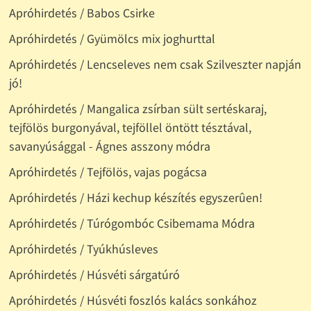
Apróhirdetés / Babos Csirke
Apróhirdetés / Gyümölcs mix joghurttal
Apróhirdetés / Lencseleves nem csak Szilveszter napján
jó!
Apróhirdetés / Mangalica zsírban sült sertéskaraj,
tejfölös burgonyával, tejföllel öntött tésztával,
savanyúsággal - Ágnes asszony módra
Apróhirdetés / Tejfölös, vajas pogácsa
Apróhirdetés / Házi kechup készítés egyszerûen!
Apróhirdetés / Túrógombóc Csibemama Módra
Apróhirdetés / Tyúkhúsleves
Apróhirdetés / Húsvéti sárgatúró
Apróhirdetés / Húsvéti foszlós kalács sonkához