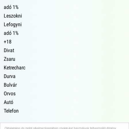
adó 1%
Leszokni
Lefogyni
adó 1%
+18
Divat
Zsaru
Ketrecharc
Durva
Bulvár
Orvos
Autó
Telefon
Oldalainkon és mobil alkalmazásainkban cookie-kat használunk felhasználói élmény