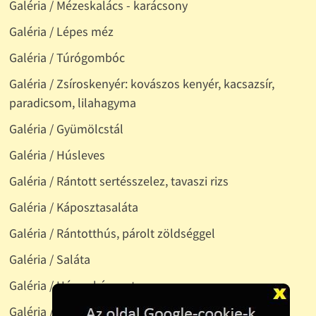
Galéria / Mézeskalács - karácsony
Galéria / Lépes méz
Galéria / Túrógombóc
Galéria / Zsíroskenyér: kovászos kenyér, kacsazsír,
paradicsom, lilahagyma
Galéria / Gyümölcstál
Galéria / Húsleves
Galéria / Rántott sertésszelez, tavaszi rizs
Galéria / Káposztasaláta
Galéria / Rántotthús, párolt zöldséggel
Galéria / Saláta
Galéria / Húsos káposzta
Galéria / Sülthús, sajttal