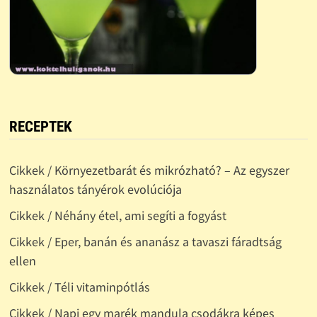
RECEPTEK
Cikkek / Környezetbarát és mikrózható? – Az egyszer
használatos tányérok evolúciója
Cikkek / Néhány étel, ami segíti a fogyást
Cikkek / Eper, banán és ananász a tavaszi fáradtság
ellen
Cikkek / Téli vitaminpótlás
Cikkek / Napi egy marék mandula csodákra képes