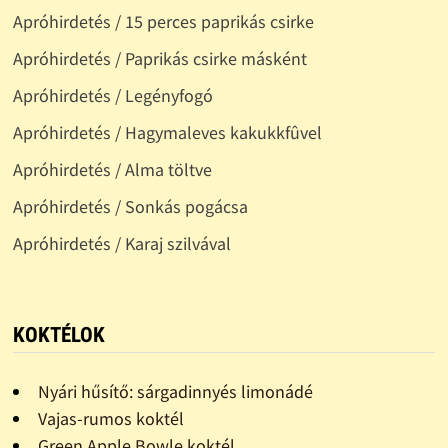
Apróhirdetés / 15 perces paprikás csirke
Apróhirdetés / Paprikás csirke másként
Apróhirdetés / Legényfogó
Apróhirdetés / Hagymaleves kakukkfûvel
Apróhirdetés / Alma töltve
Apróhirdetés / Sonkás pogácsa
Apróhirdetés / Karaj szilvával
KOKTÉLOK
Nyári hűsítő: sárgadinnyés limonádé
Vajas-rumos koktél
Green Apple Bowle koktél