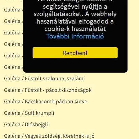
Galéria / Édesburgonya pácokt sertésszelet
Galéria / Torta rendelésre
Galéria / Kolbászos tojásrántotta
Galéria / Párolt husi, paprikás szafttal
Galéria / Párolt zöldség köret
Galéria / Gulyás, tarhonyával
Galéria / Füstölt szalonna, szalámi
Galéria / Füstölt - pácolt disznóságok
Galéria / Kacskacomb pácban sütve
Galéria / Sült krumpli
Galéria / Diósbejgli
Galéria / Vegyes zöldség, köretnek is jó