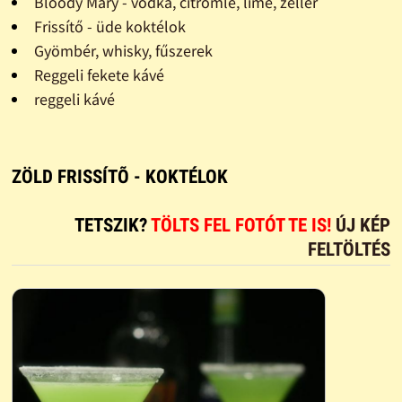
Bloody Mary - vodka, citromlé, lime, zeller
Frissítő - üde koktélok
Gyömbér, whisky, fűszerek
Reggeli fekete kávé
reggeli kávé
ZÖLD FRISSÍTÕ - KOKTÉLOK
TETSZIK?
TÖLTS FEL FOTÓT TE IS!
ÚJ KÉP
FELTÖLTÉS