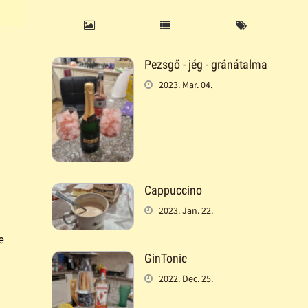
Pezsgő - jég - gránátalma
2023. Mar. 04.
Cappuccino
2023. Jan. 22.
e
GinTonic
2022. Dec. 25.