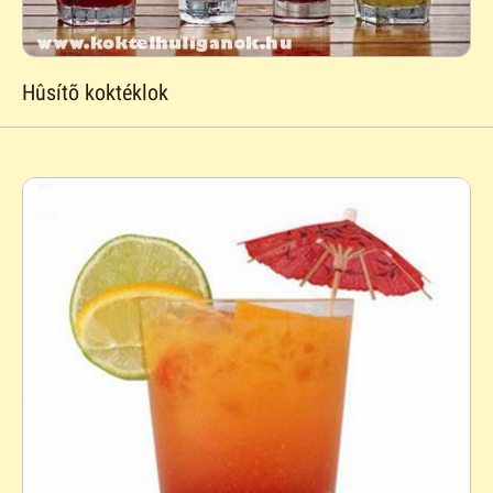
Hûsítõ koktéklok