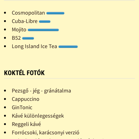
Cosmopolitan
Cuba-Libre
Mojito
B52
Long Island Ice Tea
KOKTÉL FOTÓK
Pezsgő - jég - gránátalma
Cappuccino
GinTonic
Kávé különlegességek
Reggeli kávé
Forrócsoki, karácsonyi verzió