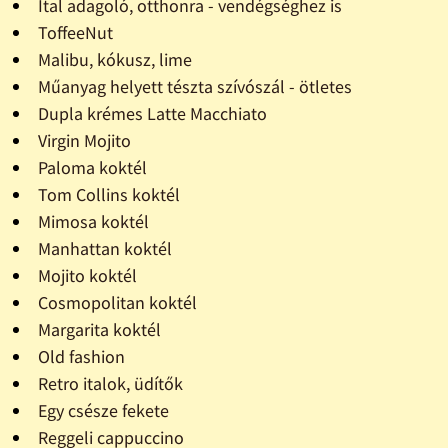
Ital adagoló, otthonra - vendégséghez is
ToffeeNut
Malibu, kókusz, lime
Műanyag helyett tészta szívószál - ötletes
Dupla krémes Latte Macchiato
Virgin Mojito
Paloma koktél
Tom Collins koktél
Mimosa koktél
Manhattan koktél
Mojito koktél
Cosmopolitan koktél
Margarita koktél
Old fashion
Retro italok, üdítők
Egy csésze fekete
Reggeli cappuccino