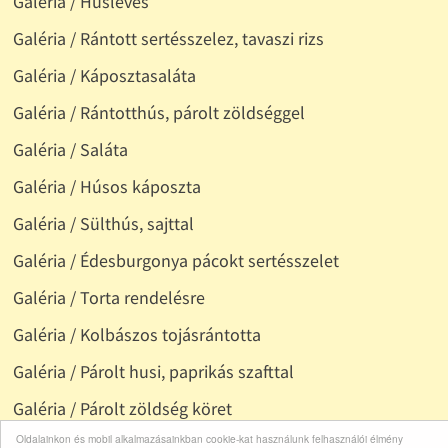
Galéria / Húsleves
Galéria / Rántott sertésszelez, tavaszi rizs
Galéria / Káposztasaláta
Galéria / Rántotthús, párolt zöldséggel
Galéria / Saláta
Galéria / Húsos káposzta
Galéria / Sülthús, sajttal
Galéria / Édesburgonya pácokt sertésszelet
Galéria / Torta rendelésre
Galéria / Kolbászos tojásrántotta
Galéria / Párolt husi, paprikás szafttal
Galéria / Párolt zöldség köret
Oldalainkon és mobil alkalmazásainkban cookie-kat használunk felhasználói élmény
Galéria / Gulyás, tarhonyával