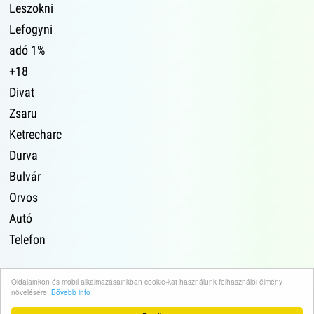
Leszokni
Lefogyni
adó 1%
+18
Divat
Zsaru
Ketrecharc
Durva
Bulvár
Orvos
Autó
Telefon
Oldalainkon és mobil alkalmazásainkban cookie-kat használunk felhasználói élmény
növelésére.
Bővebb info
Impresszum
·
Adatvédelem
·
Médiaajánlat
·