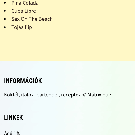
Pina Colada
Cuba Libre
Sex On The Beach
Tojás flip
INFORMÁCIÓK
Koktél, italok, bartender, receptek © Mátrix.hu ·
LINKEK
Adó 1%