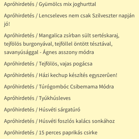
Apróhirdetés / Gyümölcs mix joghurttal
Apróhirdetés / Lencseleves nem csak Szilveszter napján
jó!
Apróhirdetés / Mangalica zsírban sült sertéskaraj,
tejfölös burgonyával, tejföllel öntött tésztával,
savanyúsággal - Ágnes asszony módra
Apróhirdetés / Tejfölös, vajas pogácsa
Apróhirdetés / Házi kechup készítés egyszerûen!
Apróhirdetés / Túrógombóc Csibemama Módra
Apróhirdetés / Tyúkhúsleves
Apróhirdetés / Húsvéti sárgatúró
Apróhirdetés / Húsvéti foszlós kalács sonkához
Apróhirdetés / 15 perces paprikás csirke