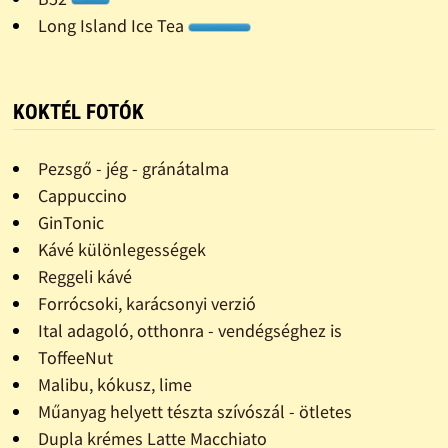
Long Island Ice Tea
KOKTÉL FOTÓK
Pezsgő - jég - gránátalma
Cappuccino
GinTonic
Kávé különlegességek
Reggeli kávé
Forrócsoki, karácsonyi verzió
Ital adagoló, otthonra - vendégséghez is
ToffeeNut
Malibu, kókusz, lime
Műanyag helyett tészta szívószál - ötletes
Dupla krémes Latte Macchiato