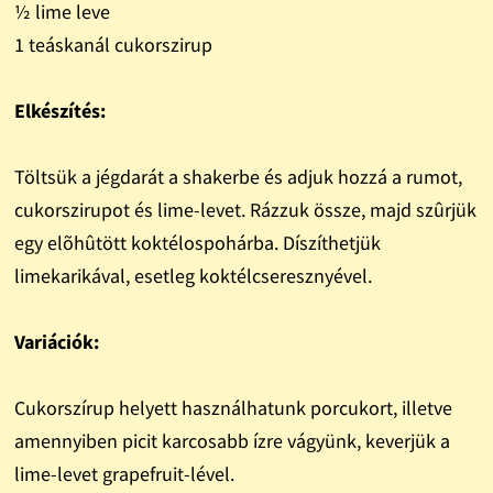
½ lime leve
1 teáskanál cukorszirup
Elkészítés:
Töltsük a jégdarát a shakerbe és adjuk hozzá a rumot,
cukorszirupot és lime-levet. Rázzuk össze, majd szûrjük
egy elõhûtött koktélospohárba. Díszíthetjük
limekarikával, esetleg koktélcseresznyével.
Variációk:
Cukorszírup helyett használhatunk porcukort, illetve
amennyiben picit karcosabb ízre vágyünk, keverjük a
lime-levet grapefruit-lével.