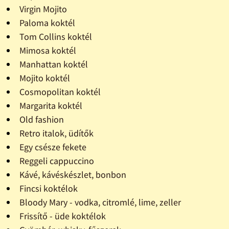
Virgin Mojito
Paloma koktél
Tom Collins koktél
Mimosa koktél
Manhattan koktél
Mojito koktél
Cosmopolitan koktél
Margarita koktél
Old fashion
Retro italok, üdítők
Egy csésze fekete
Reggeli cappuccino
Kávé, kávéskészlet, bonbon
Fincsi koktélok
Bloody Mary - vodka, citromlé, lime, zeller
Frissítő - üde koktélok