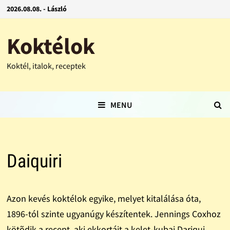
2026.08.08. - László
Koktélok
Koktél, italok, receptek
MENU
Daiquiri
Azon kevés koktélok egyike, melyet kitalálása óta,
1896-tól szinte ugyanúgy készítentek. Jennings Coxhoz
kötõdik a recept, aki ekkortájt a kelet-kubai Dariqui