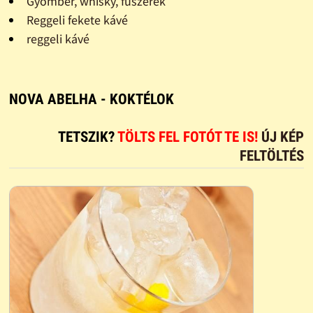
Gyömbér, whisky, fűszerek
Reggeli fekete kávé
reggeli kávé
NOVA ABELHA - KOKTÉLOK
TETSZIK?
TÖLTS FEL FOTÓT TE IS!
ÚJ KÉP
FELTÖLTÉS