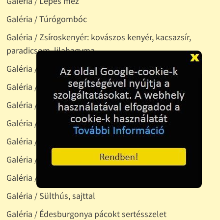
Galéria / Lépes méz
Galéria / Túrógombóc
Galéria / Zsíroskenyér: kovászos kenyér, kacsazsír,
paradicsom, lilahagyma
Galéria / Gyümölcstál
Galéria / Húsleves
Galéria / Rántott sertésszelez, tavaszi rizs
Galéria / Káposztasaláta
Galéria / Rántotthús, párolt zöldséggel
Galéria / Saláta
Galéria / Húsos káposzta
Galéria / Sülthús, sajttal
Galéria / Édesburgonya pácokt sertésszelet