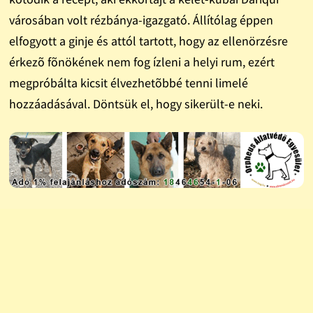
városában volt rézbánya-igazgató. Állítólag éppen
elfogyott a ginje és attól tartott, hogy az ellenörzésre
érkezõ fõnökének nem fog ízleni a helyi rum, ezért
megpróbálta kicsit élvezhetõbbé tenni limelé
hozzáadásával. Döntsük el, hogy sikerült-e neki.