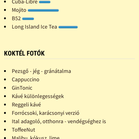
Cuba-Libre
Mojito
B52
Long Island Ice Tea
KOKTÉL FOTÓK
Pezsgő - jég - gránátalma
Cappuccino
GinTonic
Kávé különlegességek
Reggeli kávé
Forrócsoki, karácsonyi verzió
Ital adagoló, otthonra - vendégséghez is
ToffeeNut
Malibu, kókusz, lime