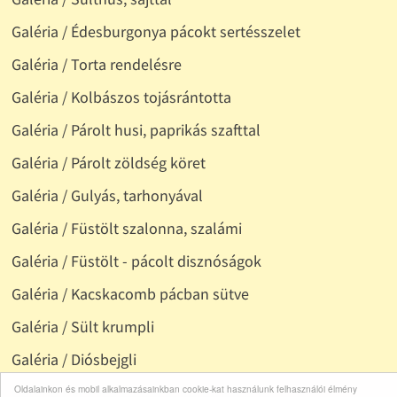
Galéria / Édesburgonya pácokt sertésszelet
Galéria / Torta rendelésre
Galéria / Kolbászos tojásrántotta
Galéria / Párolt husi, paprikás szafttal
Galéria / Párolt zöldség köret
Galéria / Gulyás, tarhonyával
Galéria / Füstölt szalonna, szalámi
Galéria / Füstölt - pácolt disznóságok
Galéria / Kacskacomb pácban sütve
Galéria / Sült krumpli
Galéria / Diósbejgli
Galéria / Vegyes zöldség, köretnek is jó
Oldalainkon és mobil alkalmazásainkban cookie-kat használunk felhasználói élmény