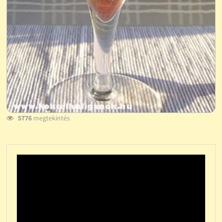
5776
megtekintés