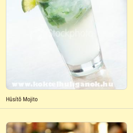
Hûsítõ Mojito