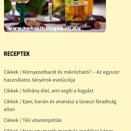
RECEPTEK
Cikkek / Környezetbarát és mikrózható? – Az egyszer
használatos tányérok evolúciója
Cikkek / Néhány étel, ami segíti a fogyást
Cikkek / Eper, banán és ananász a tavaszi fáradtság
ellen
Cikkek / Téli vitaminpótlás
Cikkek / Napi egy marék mandula csodákra képes