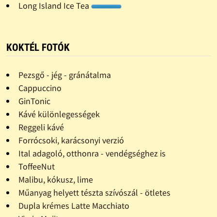
Long Island Ice Tea
KOKTÉL FOTÓK
Pezsgő - jég - gránátalma
Cappuccino
GinTonic
Kávé különlegességek
Reggeli kávé
Forrócsoki, karácsonyi verzió
Ital adagoló, otthonra - vendégséghez is
ToffeeNut
Malibu, kókusz, lime
Műanyag helyett tészta szívószál - ötletes
Dupla krémes Latte Macchiato