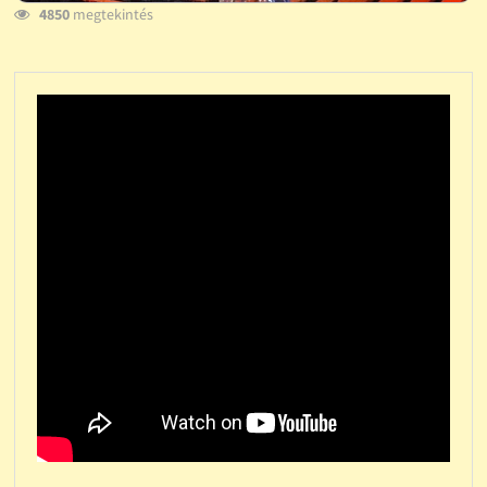
4850
megtekintés