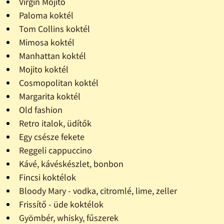
Virgin Mojito
Paloma koktél
Tom Collins koktél
Mimosa koktél
Manhattan koktél
Mojito koktél
Cosmopolitan koktél
Margarita koktél
Old fashion
Retro italok, üdítők
Egy csésze fekete
Reggeli cappuccino
Kávé, kávéskészlet, bonbon
Fincsi koktélok
Bloody Mary - vodka, citromlé, lime, zeller
Frissítő - üde koktélok
Gyömbér, whisky, fűszerek