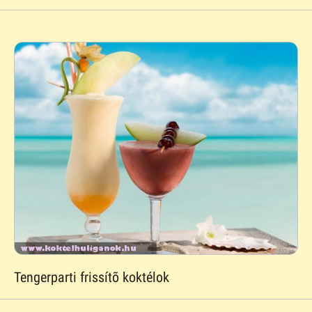
Tengerparti frissítõ koktélok