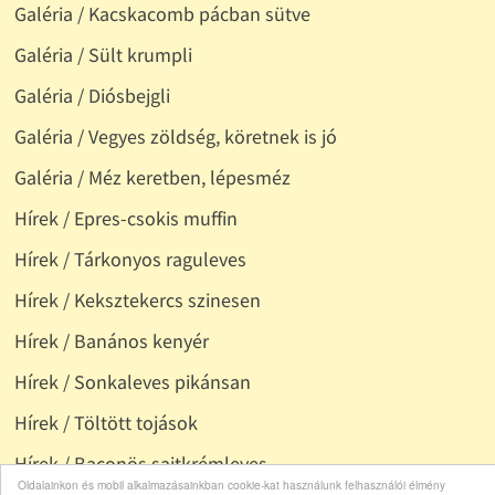
Galéria / Kacskacomb pácban sütve
Galéria / Sült krumpli
Galéria / Diósbejgli
Galéria / Vegyes zöldség, köretnek is jó
Galéria / Méz keretben, lépesméz
Hírek / Epres-csokis muffin
Hírek / Tárkonyos raguleves
Hírek / Keksztekercs szinesen
Hírek / Banános kenyér
Hírek / Sonkaleves pikánsan
Hírek / Töltött tojások
Hírek / Baconös sajtkrémleves
Oldalainkon és mobil alkalmazásainkban cookie-kat használunk felhasználói élmény