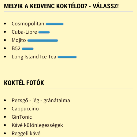
MELYIK A KEDVENC KOKTÉLOD? - VÁLASSZ!
Cosmopolitan
Cuba-Libre
Mojito
B52
Long Island Ice Tea
KOKTÉL FOTÓK
Pezsgő - jég - gránátalma
Cappuccino
GinTonic
Kávé különlegességek
Reggeli kávé