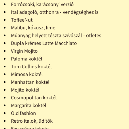
Forrócsoki, karácsonyi verzió
Ital adagoló, otthonra - vendégséghez is
ToffeeNut
Malibu, kókusz, lime
Műanyag helyett tészta szívószál - ötletes
Dupla krémes Latte Macchiato
Virgin Mojito
Paloma koktél
Tom Collins koktél
Mimosa koktél
Manhattan koktél
Mojito koktél
Cosmopolitan koktél
Margarita koktél
Old fashion
Retro italok, üdítők
Egy csésze fekete