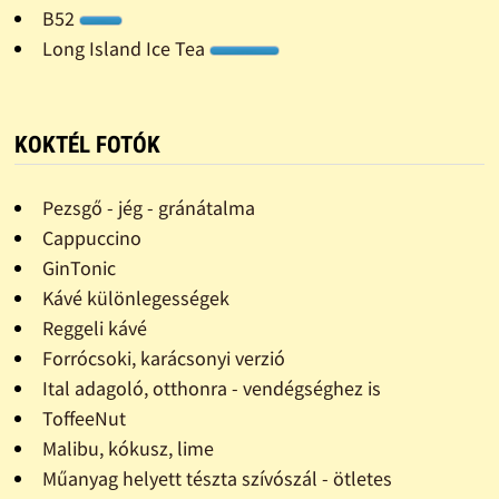
B52
Long Island Ice Tea
KOKTÉL FOTÓK
Pezsgő - jég - gránátalma
Cappuccino
GinTonic
Kávé különlegességek
Reggeli kávé
Forrócsoki, karácsonyi verzió
Ital adagoló, otthonra - vendégséghez is
ToffeeNut
Malibu, kókusz, lime
Műanyag helyett tészta szívószál - ötletes