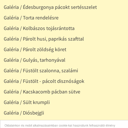
Galéria / Édesburgonya pácokt sertésszelet
Galéria / Torta rendelésre
Galéria / Kolbászos tojásrántotta
Galéria / Párolt husi, paprikás szafttal
Galéria / Párolt zöldség köret
Galéria / Gulyás, tarhonyával
Galéria / Füstölt szalonna, szalámi
Galéria / Füstölt - pácolt disznóságok
Galéria / Kacskacomb pácban sütve
Galéria / Sült krumpli
Galéria / Diósbejgli
Galéria / Vegyes zöldség, köretnek is jó
Oldalainkon és mobil alkalmazásainkban cookie-kat használunk felhasználói élmény