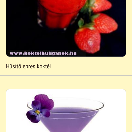
Hûsítõ epres koktél