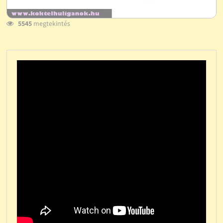
5545
megtekintés