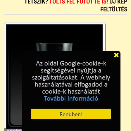
TETSZIK?
TÖLTS FEL FOTÓT TE IS!
ÚJ KÉP
FELTÖLTÉS