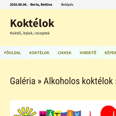
2026.08.06. - Berta, Bettina
Belépés
Koktélok
Koktél, italok, receptek
FÕOLDAL
KOKTÉLOK
CIKKEK
HIRDETÕ
KÉPE
Galéria
»
Alkoholos koktélok