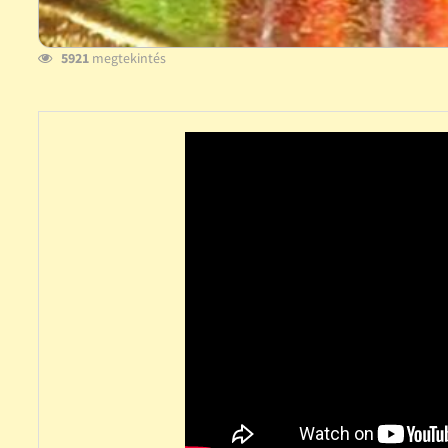
5921
megtekintés