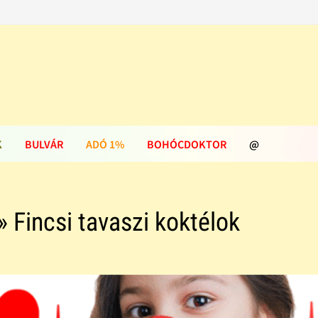
K
BULVÁR
ADÓ 1%
BOHÓCDOKTOR
@
» Fincsi tavaszi koktélok