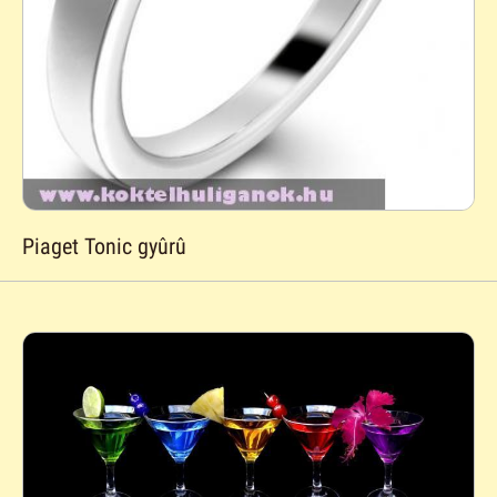
Piaget Tonic gyûrû