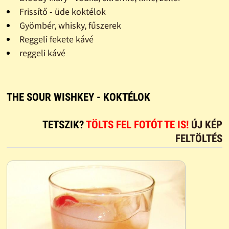
Frissítő - üde koktélok
Gyömbér, whisky, fűszerek
Reggeli fekete kávé
reggeli kávé
THE SOUR WISHKEY - KOKTÉLOK
TETSZIK?
TÖLTS FEL FOTÓT TE IS!
ÚJ KÉP
FELTÖLTÉS