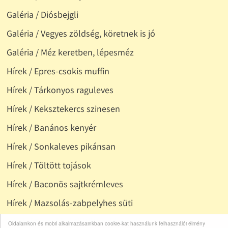
Galéria / Diósbejgli
Galéria / Vegyes zöldség, köretnek is jó
Galéria / Méz keretben, lépesméz
Hírek / Epres-csokis muffin
Hírek / Tárkonyos raguleves
Hírek / Keksztekercs szinesen
Hírek / Banános kenyér
Hírek / Sonkaleves pikánsan
Hírek / Töltött tojások
Hírek / Baconös sajtkrémleves
Hírek / Mazsolás-zabpelyhes süti
Hírek / Barackkal töltött csirkemell
Oldalainkon és mobil alkalmazásainkban cookie-kat használunk felhasználói élmény