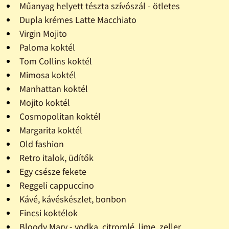
Műanyag helyett tészta szívószál - ötletes
Dupla krémes Latte Macchiato
Virgin Mojito
Paloma koktél
Tom Collins koktél
Mimosa koktél
Manhattan koktél
Mojito koktél
Cosmopolitan koktél
Margarita koktél
Old fashion
Retro italok, üdítők
Egy csésze fekete
Reggeli cappuccino
Kávé, kávéskészlet, bonbon
Fincsi koktélok
Bloody Mary - vodka, citromlé, lime, zeller