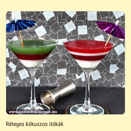
Réteges kókuszos itókák