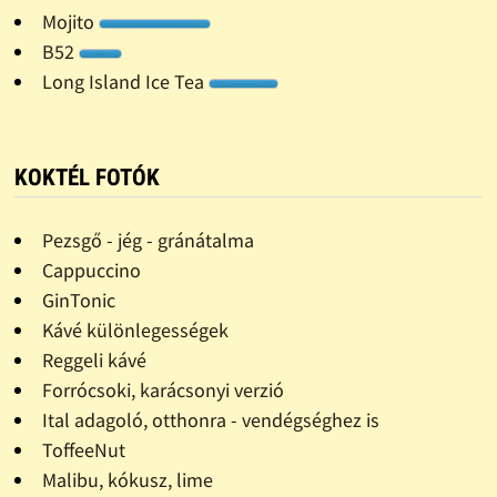
Mojito
B52
Long Island Ice Tea
KOKTÉL FOTÓK
Pezsgő - jég - gránátalma
Cappuccino
GinTonic
Kávé különlegességek
Reggeli kávé
Forrócsoki, karácsonyi verzió
Ital adagoló, otthonra - vendégséghez is
ToffeeNut
Malibu, kókusz, lime