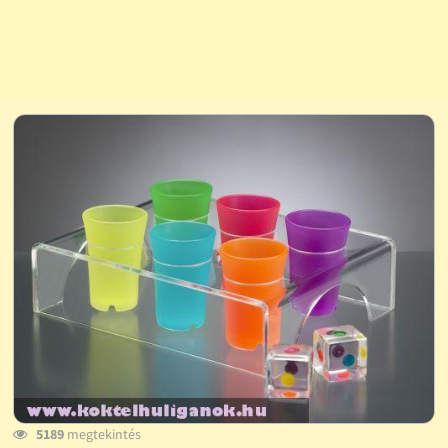
5189
megtekintés