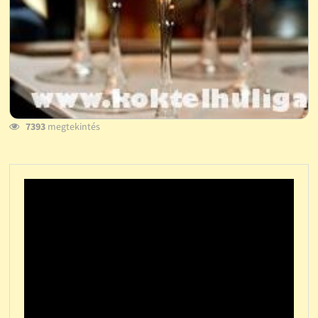
7393
megtekintés