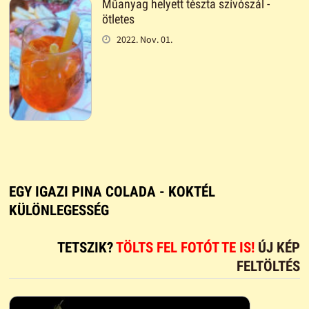
Műanyag helyett tészta szívószál -
ötletes
2022. Nov. 01.
EGY IGAZI PINA COLADA - KOKTÉL
KÜLÖNLEGESSÉG
TETSZIK?
TÖLTS FEL FOTÓT TE IS!
ÚJ KÉP
FELTÖLTÉS