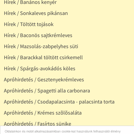
Hírek / Banános kenyér
Hírek / Sonkaleves pikánsan
Hírek / Töltött tojások
Hírek / Baconös sajtkrémleves
Hírek / Mazsolás-zabpelyhes süti
Hírek / Barackkal töltött csirkemell
Hírek / Spárgás-avokádós köles
Apróhirdetés / Gesztenyekrémleves
Apróhirdetés / Spagetti alla carbonara
Apróhirdetés / Csodapalacsinta - palacsinta torta
Apróhirdetés / Krémes szõlõsaláta
Apróhirdetés / Fasírtos sünike
Oldalainkon és mobil alkalmazásainkban cookie-kat használunk felhasználói élmény