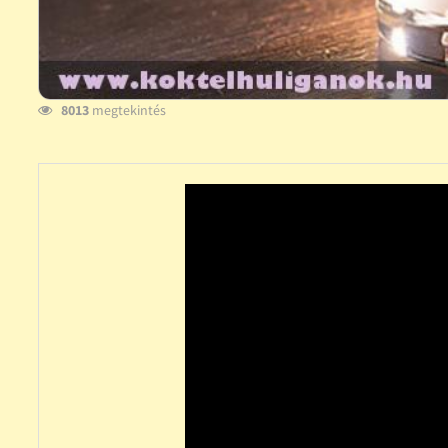
8013
megtekintés