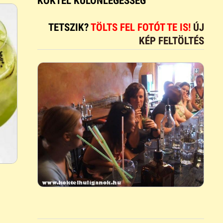
KOKTÉL KÜLÖNLEGESSÉG
TETSZIK?
TÖLTS FEL FOTÓT TE IS!
ÚJ
KÉP FELTÖLTÉS