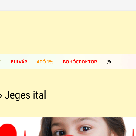
K
BULVÁR
ADÓ 1%
BOHÓCDOKTOR
@
 Jeges ital