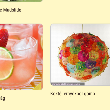
ic Mudslide
Koktél ernyõkbõl gömb
ság