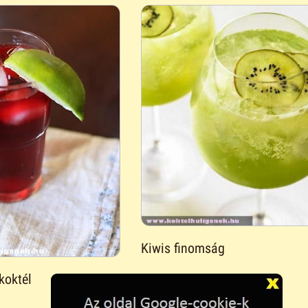
Kiwis finomság
koktél