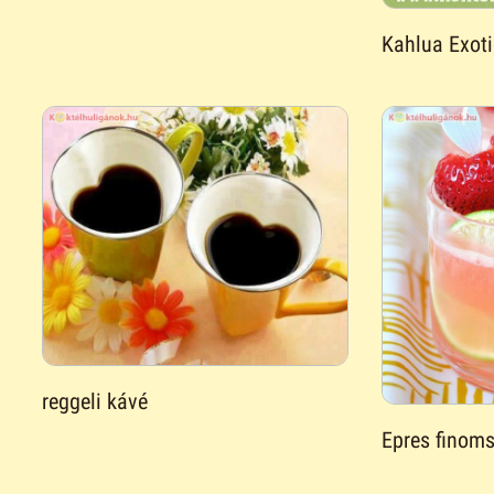
Kahlua Exot
reggeli kávé
Epres finom