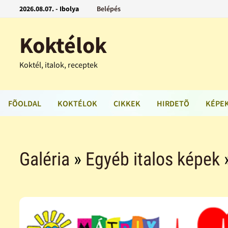
2026.08.07. - Ibolya
Belépés
Koktélok
Koktél, italok, receptek
FÕOLDAL
KOKTÉLOK
CIKKEK
HIRDETÕ
KÉPE
Galéria
»
Egyéb italos képek
»