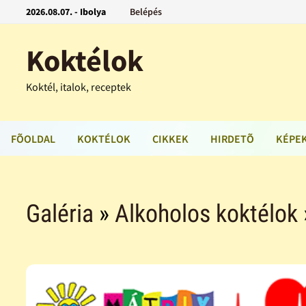
2026.08.07. - Ibolya
Belépés
Koktélok
Koktél, italok, receptek
FÕOLDAL
KOKTÉLOK
CIKKEK
HIRDETÕ
KÉPE
Galéria
»
Alkoholos koktélok