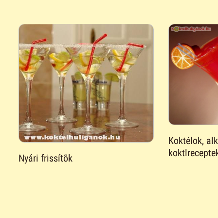
Koktélok, al
koktlrecepte
Nyári frissítõk