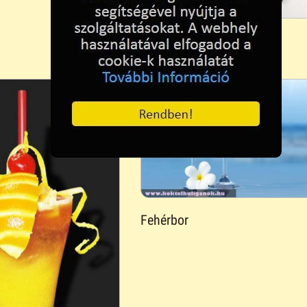
Ballantimes whisky
Fehérbor