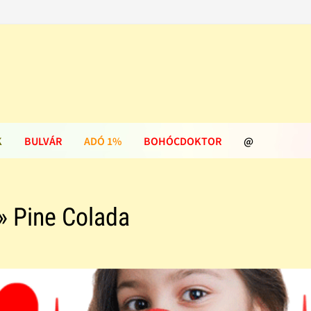
K
BULVÁR
ADÓ 1%
BOHÓCDOKTOR
@
» Pine Colada