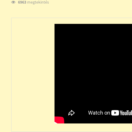
6963
megtekintés