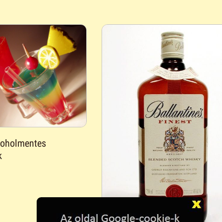
koholmentes
k