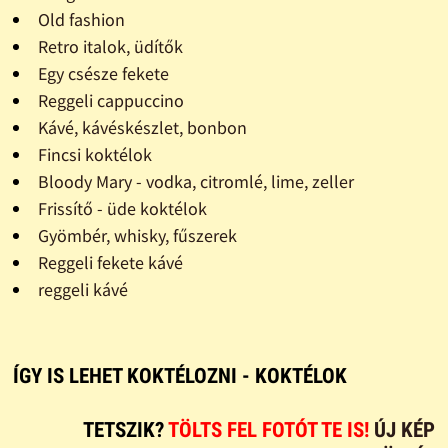
Old fashion
Retro italok, üdítők
Egy csésze fekete
Reggeli cappuccino
Kávé, kávéskészlet, bonbon
Fincsi koktélok
Bloody Mary - vodka, citromlé, lime, zeller
Frissítő - üde koktélok
Gyömbér, whisky, fűszerek
Reggeli fekete kávé
reggeli kávé
ÍGY IS LEHET KOKTÉLOZNI - KOKTÉLOK
TETSZIK?
TÖLTS FEL FOTÓT TE IS!
ÚJ KÉP