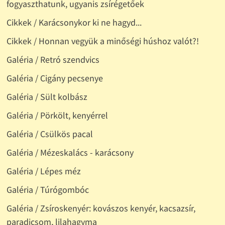
fogyaszthatunk, ugyanis zsírégetőek
Cikkek / Karácsonykor ki ne hagyd...
Cikkek / Honnan vegyük a minőségi húshoz valót?!
Galéria / Retró szendvics
Galéria / Cigány pecsenye
Galéria / Sült kolbász
Galéria / Pörkölt, kenyérrel
Galéria / Csülkös pacal
Galéria / Mézeskalács - karácsony
Galéria / Lépes méz
Galéria / Túrógombóc
Galéria / Zsíroskenyér: kovászos kenyér, kacsazsír,
paradicsom, lilahagyma