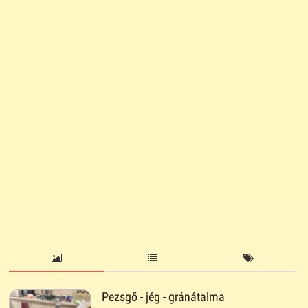
Pezsgő - jég - gránátalma