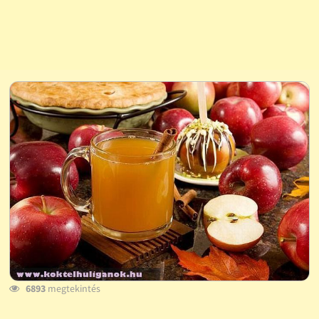
6893
megtekintés