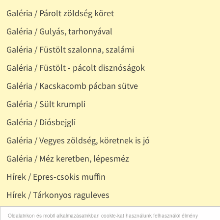
Galéria / Párolt zöldség köret
Galéria / Gulyás, tarhonyával
Galéria / Füstölt szalonna, szalámi
Galéria / Füstölt - pácolt disznóságok
Galéria / Kacskacomb pácban sütve
Galéria / Sült krumpli
Galéria / Diósbejgli
Galéria / Vegyes zöldség, köretnek is jó
Galéria / Méz keretben, lépesméz
Hírek / Epres-csokis muffin
Hírek / Tárkonyos raguleves
Hírek / Keksztekercs szinesen
Oldalainkon és mobil alkalmazásainkban cookie-kat használunk felhasználói élmény