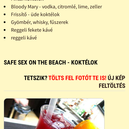
Bloody Mary - vodka, citromlé, lime, zeller
Frissítő - üde koktélok
Gyömbér, whisky, fűszerek
Reggeli fekete kávé
reggeli kávé
SAFE SEX ON THE BEACH - KOKTÉLOK
TETSZIK?
TÖLTS FEL FOTÓT TE IS!
ÚJ KÉP
FELTÖLTÉS