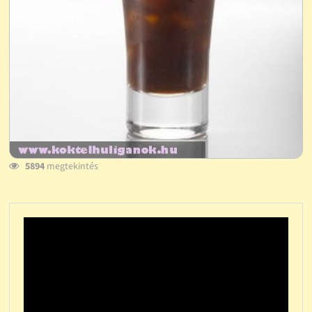
5894
megtekintés