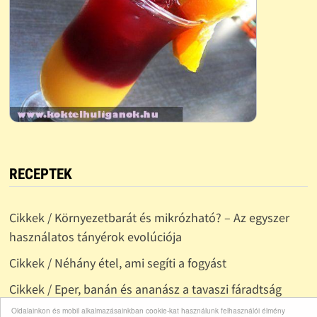
RECEPTEK
Cikkek / Környezetbarát és mikrózható? – Az egyszer
használatos tányérok evolúciója
Cikkek / Néhány étel, ami segíti a fogyást
Cikkek / Eper, banán és ananász a tavaszi fáradtság
ellen
Oldalainkon és mobil alkalmazásainkban cookie-kat használunk felhasználói élmény