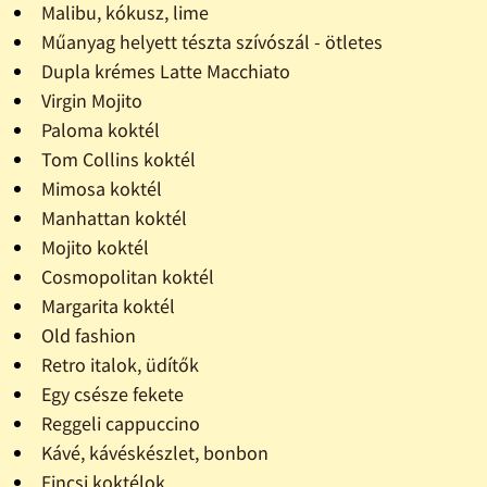
Malibu, kókusz, lime
Műanyag helyett tészta szívószál - ötletes
Dupla krémes Latte Macchiato
Virgin Mojito
Paloma koktél
Tom Collins koktél
Mimosa koktél
Manhattan koktél
Mojito koktél
Cosmopolitan koktél
Margarita koktél
Old fashion
Retro italok, üdítők
Egy csésze fekete
Reggeli cappuccino
Kávé, kávéskészlet, bonbon
Fincsi koktélok