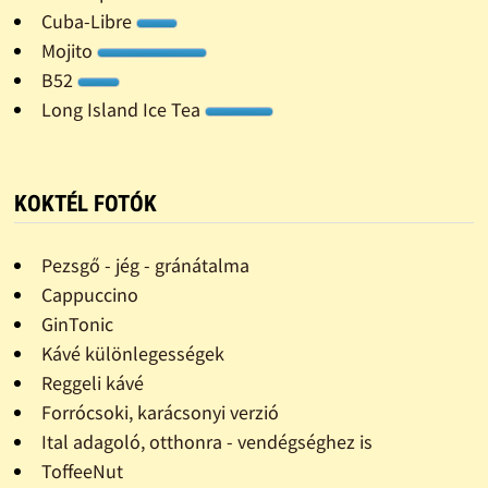
Cuba-Libre
Mojito
B52
Long Island Ice Tea
KOKTÉL FOTÓK
Pezsgő - jég - gránátalma
Cappuccino
GinTonic
Kávé különlegességek
Reggeli kávé
Forrócsoki, karácsonyi verzió
Ital adagoló, otthonra - vendégséghez is
ToffeeNut