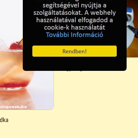
Egy bögre forrócsoki
dka