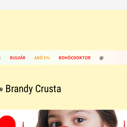
K
BULVÁR
ADÓ 1%
BOHÓCDOKTOR
@
» Brandy Crusta