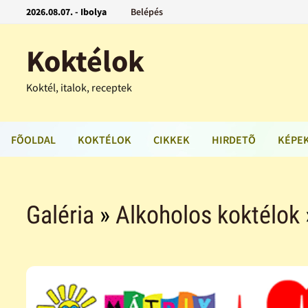
2026.08.07. - Ibolya
Belépés
Koktélok
Koktél, italok, receptek
FÕOLDAL
KOKTÉLOK
CIKKEK
HIRDETÕ
KÉPE
Galéria
»
Alkoholos koktélok