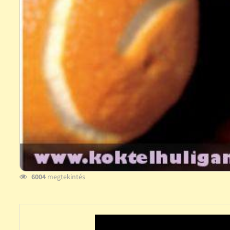
6004
megtekintés