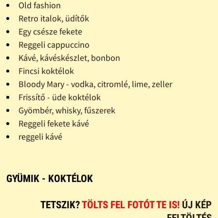
Old fashion
Retro italok, üdítők
Egy csésze fekete
Reggeli cappuccino
Kávé, kávéskészlet, bonbon
Fincsi koktélok
Bloody Mary - vodka, citromlé, lime, zeller
Frissítő - üde koktélok
Gyömbér, whisky, fűszerek
Reggeli fekete kávé
reggeli kávé
GYÜMIK - KOKTÉLOK
TETSZIK?
TÖLTS FEL FOTÓT TE IS!
ÚJ KÉP
FELTÖLTÉS