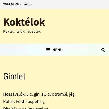
2026.08.08. - László
Koktélok
Koktél, italok, receptek
MENU
Gimlet
Hozzávalók: 6 cl gin, 1,5 cl citromlé, jég;
Pohár: koktélospohár;
Díszítés: egy lime-szelet;