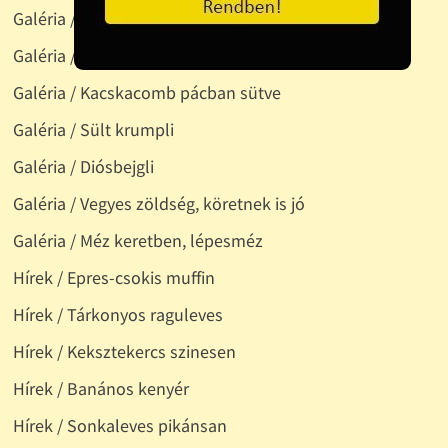
Galéria / Füstölt szalonna, szalámi
Galéria / Füstölt - pácolt disznóságok
Galéria / Kacskacomb pácban sütve
Galéria / Sült krumpli
Galéria / Diósbejgli
Galéria / Vegyes zöldség, köretnek is jó
Galéria / Méz keretben, lépesméz
Hírek / Epres-csokis muffin
Hírek / Tárkonyos raguleves
Hírek / Keksztekercs szinesen
Hírek / Banános kenyér
Hírek / Sonkaleves pikánsan