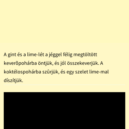
A gint és a lime-lét a jéggel félig megtöltött
keverõpohárba öntjük, és jól összekeverjük. A
koktélospohárba szûrjük, és egy szelet lime-mal
díszítjük.