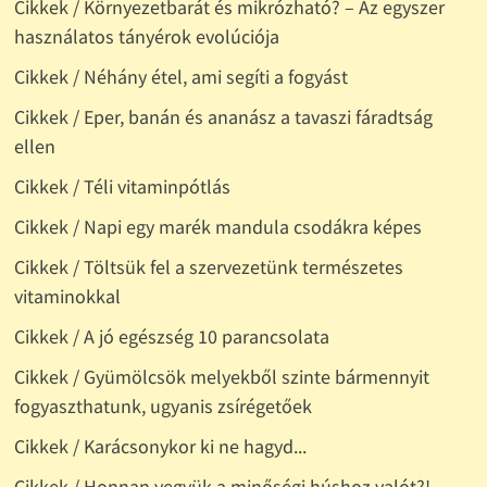
Cikkek / Környezetbarát és mikrózható? – Az egyszer
használatos tányérok evolúciója
Cikkek / Néhány étel, ami segíti a fogyást
Cikkek / Eper, banán és ananász a tavaszi fáradtság
ellen
Cikkek / Téli vitaminpótlás
Cikkek / Napi egy marék mandula csodákra képes
Cikkek / Töltsük fel a szervezetünk természetes
vitaminokkal
Cikkek / A jó egészség 10 parancsolata
Cikkek / Gyümölcsök melyekből szinte bármennyit
fogyaszthatunk, ugyanis zsírégetőek
Cikkek / Karácsonykor ki ne hagyd...
Cikkek / Honnan vegyük a minőségi húshoz valót?!