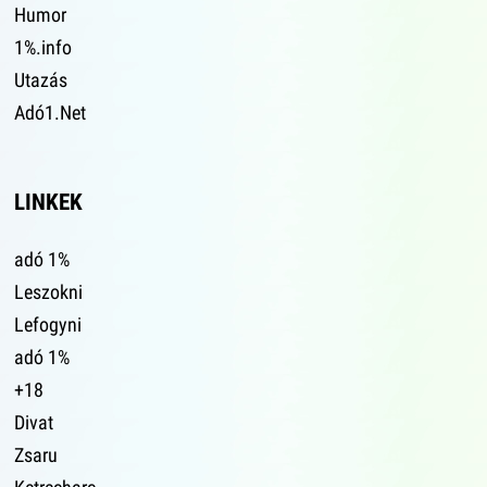
Humor
1%.info
Utazás
Adó1.Net
LINKEK
adó 1%
Leszokni
Lefogyni
adó 1%
+18
Divat
Zsaru