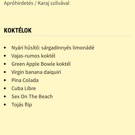
Apróhirdetés / Karaj szilvával
KOKTÉLOK
Nyári hűsítő: sárgadinnyés limonádé
Vajas-rumos koktél
Green Apple Bowle koktél
Virgin banana daiquiri
Pina Colada
Cuba Libre
Sex On The Beach
Tojás flip