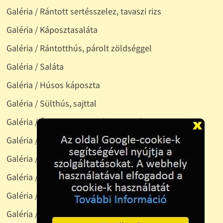
Galéria / Rántott sertésszelez, tavaszi rizs
Galéria / Káposztasaláta
Galéria / Rántotthús, párolt zöldséggel
Galéria / Saláta
Galéria / Húsos káposzta
Galéria / Sülthús, sajttal
Galéria / Édesburgonya pácokt sertésszelet
Galéria / Torta rendelésre
Galéria / Kolbászos tojásrántotta
Galéria / Párolt husi, paprikás szafttal
Galéria / Párolt zöldség köret
Galéria / Gulyás, tarhonyával