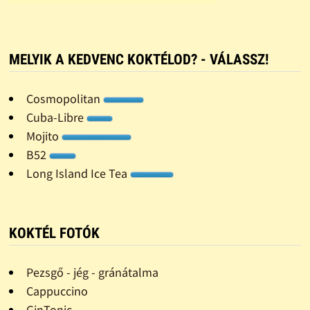
MELYIK A KEDVENC KOKTÉLOD? - VÁLASSZ!
Cosmopolitan
Cuba-Libre
Mojito
B52
Long Island Ice Tea
KOKTÉL FOTÓK
Pezsgő - jég - gránátalma
Cappuccino
GinTonic