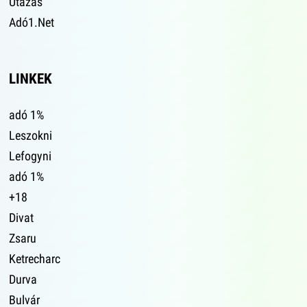
Utazás
Adó1.Net
LINKEK
adó 1%
Leszokni
Lefogyni
adó 1%
+18
Divat
Zsaru
Ketrecharc
Durva
Bulvár