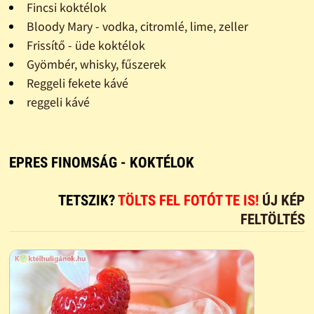
Fincsi koktélok
Bloody Mary - vodka, citromlé, lime, zeller
Frissítő - üde koktélok
Gyömbér, whisky, fűszerek
Reggeli fekete kávé
reggeli kávé
EPRES FINOMSÁG - KOKTÉLOK
TETSZIK?
TÖLTS FEL FOTÓT TE IS!
ÚJ KÉP
FELTÖLTÉS