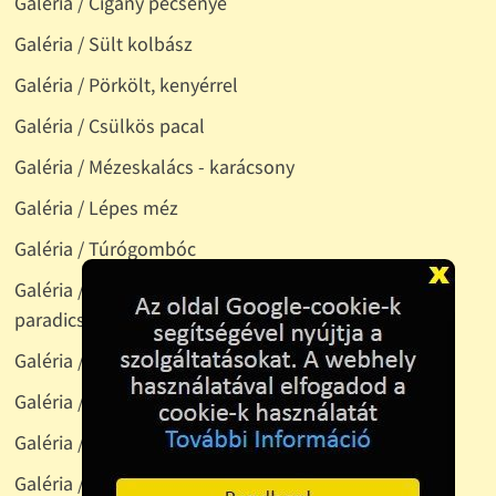
Galéria / Cigány pecsenye
Galéria / Sült kolbász
Galéria / Pörkölt, kenyérrel
Galéria / Csülkös pacal
Galéria / Mézeskalács - karácsony
Galéria / Lépes méz
Galéria / Túrógombóc
Galéria / Zsíroskenyér: kovászos kenyér, kacsazsír,
paradicsom, lilahagyma
Galéria / Gyümölcstál
Galéria / Húsleves
Galéria / Rántott sertésszelez, tavaszi rizs
Galéria / Káposztasaláta