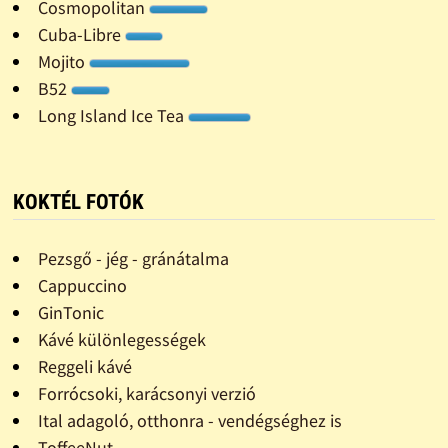
Cosmopolitan
Cuba-Libre
Mojito
B52
Long Island Ice Tea
KOKTÉL FOTÓK
Pezsgő - jég - gránátalma
Cappuccino
GinTonic
Kávé különlegességek
Reggeli kávé
Forrócsoki, karácsonyi verzió
Ital adagoló, otthonra - vendégséghez is
ToffeeNut