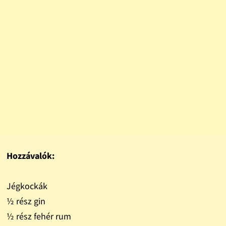
Hozzávalók:
Jégkockák
½ rész gin
½ rész fehér rum