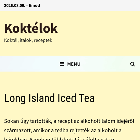
2026.08.09. - Emõd
Koktélok
Koktél, italok, receptek
MENU
Long Island Iced Tea
Sokan úgy tartották, a recept az alkoholtilalom idejérõl
származott, amikor a teába rejtették az alkoholt a
bárokban. Azonban több kutatás cáfolta ezt az