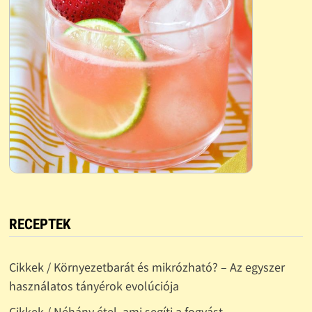
RECEPTEK
Cikkek / Környezetbarát és mikrózható? – Az egyszer
használatos tányérok evolúciója
Cikkek / Néhány étel, ami segíti a fogyást