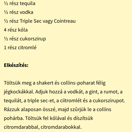
½ rész tequila
½ rész vodka
½ rész Triple Sec vagy Cointreau
4 rész kóla
½ rész cukorszirup
1 rész citromlé
Elkészítés:
Töltsük meg a shakert és collins-poharat félig
jégkockákkal. Adjuk hozzá a vodkát, a gint, a rumot, a
tequilát, a triple sec-et, a ciitromlét és a cukorszirupot.
Rázzuk alaposan összé, majd szûrjük le a collins
pohárba. Töltsük fel kólával és díszítsük
citromdarabbal, citromdarabokkal.