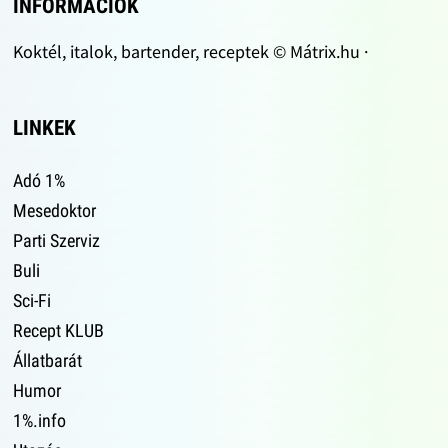
INFORMÁCIÓK
Koktél, italok, bartender, receptek © Mátrix.hu ·
LINKEK
Adó 1%
Mesedoktor
Parti Szerviz
Buli
Sci-Fi
Recept KLUB
Állatbarát
Humor
1%.info