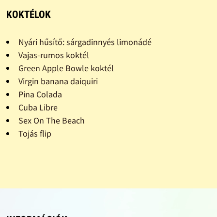
KOKTÉLOK
Nyári hűsítő: sárgadinnyés limonádé
Vajas-rumos koktél
Green Apple Bowle koktél
Virgin banana daiquiri
Pina Colada
Cuba Libre
Sex On The Beach
Tojás flip