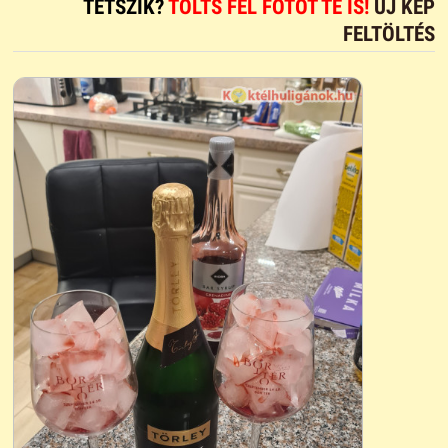
TETSZIK?
TÖLTS FEL FOTÓT TE IS!
ÚJ KÉP
FELTÖLTÉS