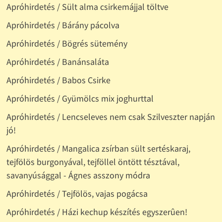
Apróhirdetés / Sült alma csirkemájjal töltve
Apróhirdetés / Bárány pácolva
Apróhirdetés / Bögrés sütemény
Apróhirdetés / Banánsaláta
Apróhirdetés / Babos Csirke
Apróhirdetés / Gyümölcs mix joghurttal
Apróhirdetés / Lencseleves nem csak Szilveszter napján
jó!
Apróhirdetés / Mangalica zsírban sült sertéskaraj,
tejfölös burgonyával, tejföllel öntött tésztával,
savanyúsággal - Ágnes asszony módra
Apróhirdetés / Tejfölös, vajas pogácsa
Apróhirdetés / Házi kechup készítés egyszerûen!