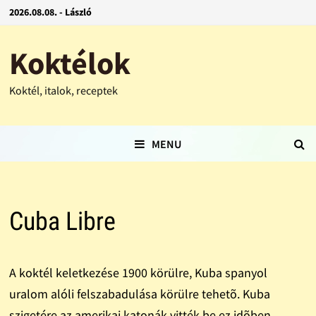
2026.08.08. - László
Koktélok
Koktél, italok, receptek
MENU
Cuba Libre
A koktél keletkezése 1900 körülre, Kuba spanyol
uralom alóli felszabadulása körülre tehetõ. Kuba
szigetére az amerikai katonák vitték be ez idõben