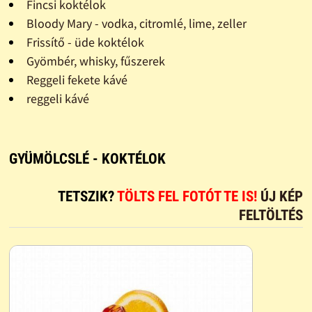
Fincsi koktélok
Bloody Mary - vodka, citromlé, lime, zeller
Frissítő - üde koktélok
Gyömbér, whisky, fűszerek
Reggeli fekete kávé
reggeli kávé
GYÜMÖLCSLÉ - KOKTÉLOK
TETSZIK?
TÖLTS FEL FOTÓT TE IS!
ÚJ KÉP
FELTÖLTÉS