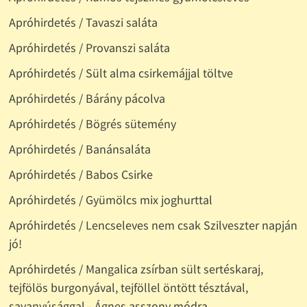
Apróhirdetés / Tavaszi saláta
Apróhirdetés / Provanszi saláta
Apróhirdetés / Sült alma csirkemájjal töltve
Apróhirdetés / Bárány pácolva
Apróhirdetés / Bögrés sütemény
Apróhirdetés / Banánsaláta
Apróhirdetés / Babos Csirke
Apróhirdetés / Gyümölcs mix joghurttal
Apróhirdetés / Lencseleves nem csak Szilveszter napján
jó!
Apróhirdetés / Mangalica zsírban sült sertéskaraj,
tejfölös burgonyával, tejföllel öntött tésztával,
savanyúsággal - Ágnes asszony módra