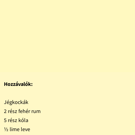
Hozzávalók:
Jégkockák
2 rész fehér rum
5 rész kóla
½ lime leve