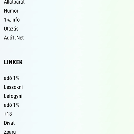
Állatbarát
Humor
1%.info
Utazás
Adó1.Net
LINKEK
adó 1%
Leszokni
Lefogyni
adó 1%
+18
Divat
Zsaru