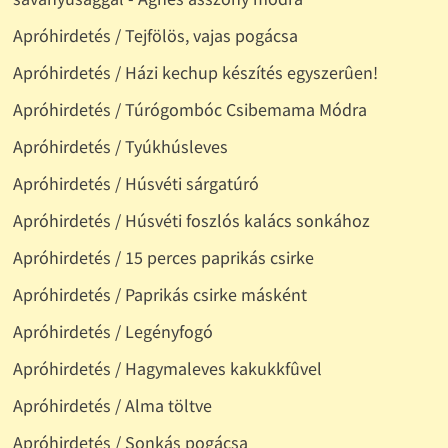
Apróhirdetés / Tejfölös, vajas pogácsa
Apróhirdetés / Házi kechup készítés egyszerûen!
Apróhirdetés / Túrógombóc Csibemama Módra
Apróhirdetés / Tyúkhúsleves
Apróhirdetés / Húsvéti sárgatúró
Apróhirdetés / Húsvéti foszlós kalács sonkához
Apróhirdetés / 15 perces paprikás csirke
Apróhirdetés / Paprikás csirke másként
Apróhirdetés / Legényfogó
Apróhirdetés / Hagymaleves kakukkfûvel
Apróhirdetés / Alma töltve
Apróhirdetés / Sonkás pogácsa