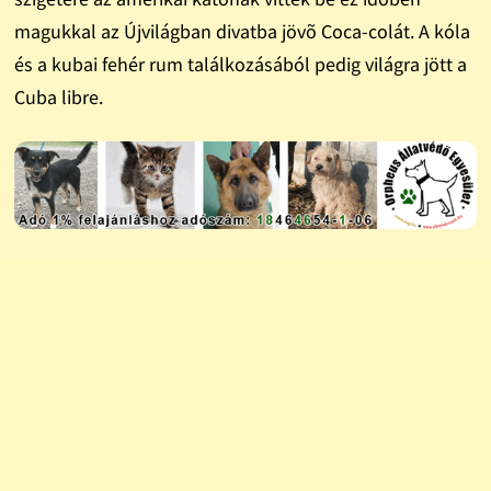
magukkal az Újvilágban divatba jövõ Coca-colát. A kóla
és a kubai fehér rum találkozásából pedig világra jött a
Cuba libre.