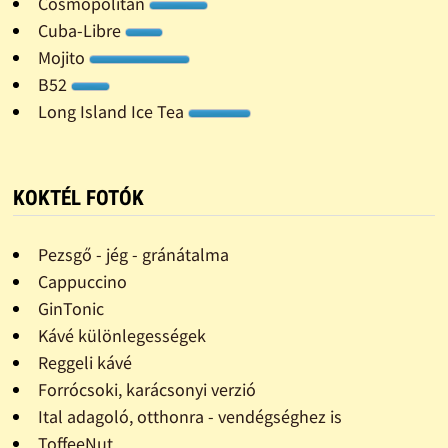
Cosmopolitan
Cuba-Libre
Mojito
B52
Long Island Ice Tea
KOKTÉL FOTÓK
Pezsgő - jég - gránátalma
Cappuccino
GinTonic
Kávé különlegességek
Reggeli kávé
Forrócsoki, karácsonyi verzió
Ital adagoló, otthonra - vendégséghez is
ToffeeNut