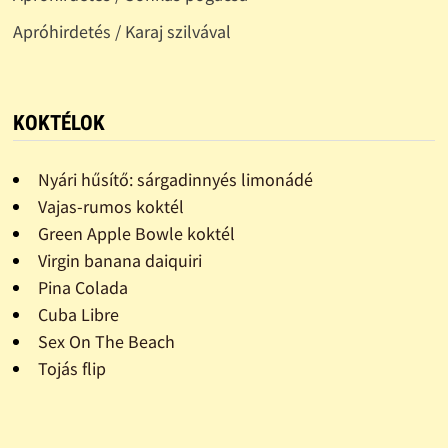
Apróhirdetés / Karaj szilvával
KOKTÉLOK
Nyári hűsítő: sárgadinnyés limonádé
Vajas-rumos koktél
Green Apple Bowle koktél
Virgin banana daiquiri
Pina Colada
Cuba Libre
Sex On The Beach
Tojás flip