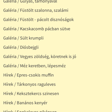
Galéria / Gulyás, tarhonyával
Galéria / Füstölt szalonna, szalámi
Galéria / Füstölt - pácolt disznóságok
Galéria / Kacskacomb pácban sütve
Galéria / Sült krumpli
Galéria / Diósbejgli
Galéria / Vegyes zöldség, köretnek is jó
Galéria / Méz keretben, lépesméz
Hírek / Epres-csokis muffin
Hírek / Tárkonyos raguleves
Hírek / Keksztekercs szinesen
Hírek / Banános kenyér
Hírek / Sonkaleves pikánsan