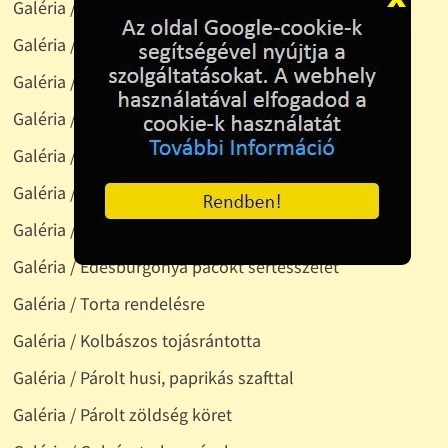
Galéria / Húsleves
Galéria / Rántott sertésszelez, tavaszi rizs
Galéria / Káposztasaláta
Galéria / Rántotthús, párolt zöldséggel
Galéria / Saláta
Galéria / Húsos káposzta
Galéria / Sülthús, sajttal
Galéria / Édesburgonya pácokt sertésszelet
Galéria / Torta rendelésre
Galéria / Kolbászos tojásrántotta
Galéria / Párolt husi, paprikás szafttal
Galéria / Párolt zöldség köret