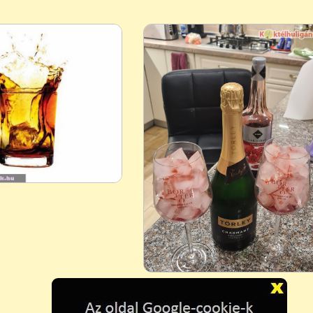
Pezsgő - jég - gránátalma