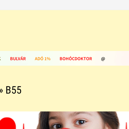
K
BULVÁR
ADÓ 1%
BOHÓCDOKTOR
@
» B55