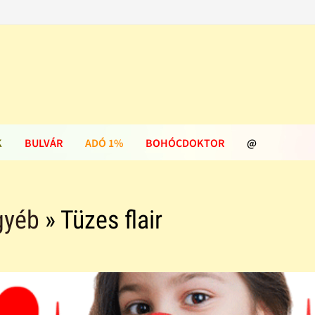
K
BULVÁR
ADÓ 1%
BOHÓCDOKTOR
@
gyéb
» Tüzes flair