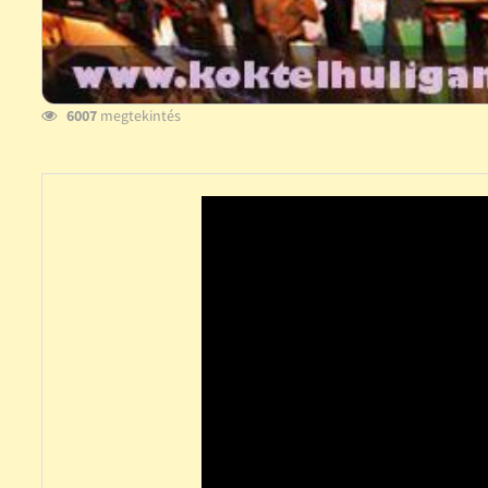
6007
megtekintés