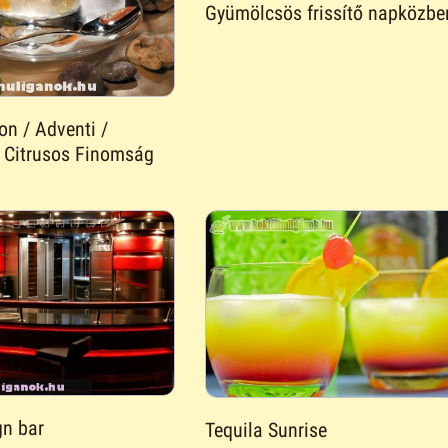
Gyümölcsös frissítő napközbe
n / Adventi /
 - Citrusos Finomság
gn bar
Tequila Sunrise