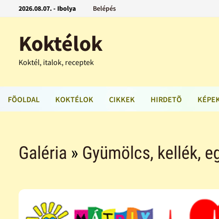
2026.08.07. - Ibolya
Belépés
Koktélok
Koktél, italok, receptek
FÕOLDAL
KOKTÉLOK
CIKKEK
HIRDETÕ
KÉPE
Galéria
»
Gyümölcs, kellék, e