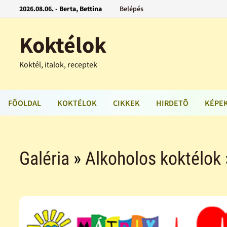
2026.08.06. - Berta, Bettina
Belépés
Koktélok
Koktél, italok, receptek
FÕOLDAL
KOKTÉLOK
CIKKEK
HIRDETÕ
KÉPE
Galéria
»
Alkoholos koktélok