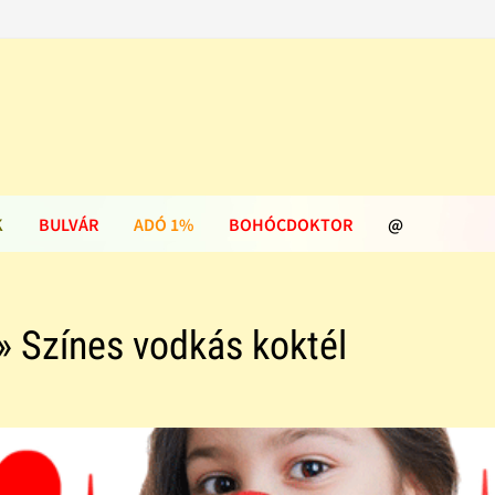
K
BULVÁR
ADÓ 1%
BOHÓCDOKTOR
@
» Színes vodkás koktél