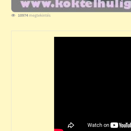
10974
megtekintés