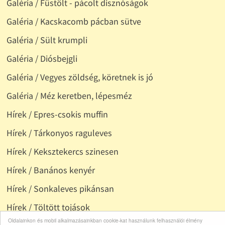
Galéria / Füstölt - pácolt disznóságok
Galéria / Kacskacomb pácban sütve
Galéria / Sült krumpli
Galéria / Diósbejgli
Galéria / Vegyes zöldség, köretnek is jó
Galéria / Méz keretben, lépesméz
Hírek / Epres-csokis muffin
Hírek / Tárkonyos raguleves
Hírek / Keksztekercs szinesen
Hírek / Banános kenyér
Hírek / Sonkaleves pikánsan
Hírek / Töltött tojások
Oldalainkon és mobil alkalmazásainkban cookie-kat használunk felhasználói élmény