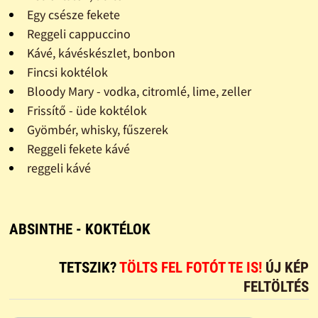
Egy csésze fekete
Reggeli cappuccino
Kávé, kávéskészlet, bonbon
Fincsi koktélok
Bloody Mary - vodka, citromlé, lime, zeller
Frissítő - üde koktélok
Gyömbér, whisky, fűszerek
Reggeli fekete kávé
reggeli kávé
ABSINTHE - KOKTÉLOK
TETSZIK?
TÖLTS FEL FOTÓT TE IS!
ÚJ KÉP
FELTÖLTÉS