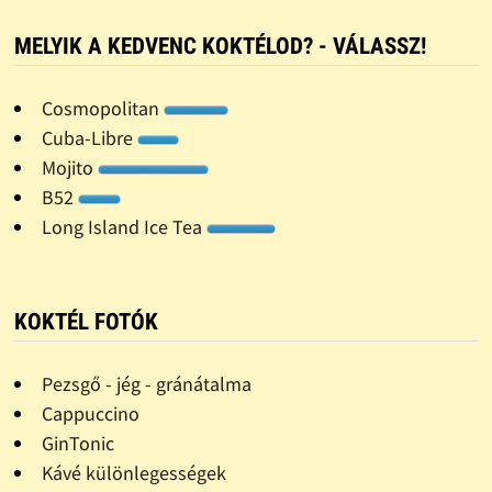
MELYIK A KEDVENC KOKTÉLOD? - VÁLASSZ!
Cosmopolitan
Cuba-Libre
Mojito
B52
Long Island Ice Tea
KOKTÉL FOTÓK
Pezsgő - jég - gránátalma
Cappuccino
GinTonic
Kávé különlegességek